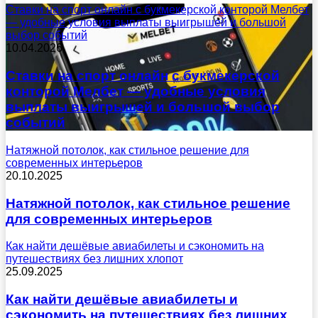
Ставки на спорт онлайн с букмекерской конторой Мелбет
— удобные условия выплаты выигрышей и большой
выбор событий
10.04.2026
Ставки на спорт онлайн с букмекерской
конторой Мелбет — удобные условия
выплаты выигрышей и большой выбор
событий
Натяжной потолок, как стильное решение для
современных интерьеров
20.10.2025
Натяжной потолок, как стильное решение
для современных интерьеров
Как найти дешёвые авиабилеты и сэкономить на
путешествиях без лишних хлопот
25.09.2025
Как найти дешёвые авиабилеты и
сэкономить на путешествиях без лишних