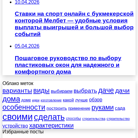
10.04.2026
Ставки на спорт онлайн с букмекерской
конторой Мелбет — удобные условия
выплаты выигрышей и большой выбор
событий
05.04.2026
Пошаговое руководство по выбору
пластиковых окон для надежного и
комфортного дома
Облако меток
даче
виды
варианты
дачи
выбрать
выбираем
дома
обзор
какой
лучше
доме
идеи
изготовление
особенности
руками
сада
построить
применение
своими
сделать
способы
строительства
строительство
характеристики
устройство
Избранные посты