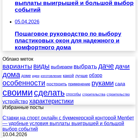
выплаты выигрышей и большой выбор
событий
05.04.2026
Пошаговое руководство по выбору
пластиковых окон для надежного и
комфортного дома
Облако меток
даче
виды
варианты
дачи
выбрать
выбираем
дома
обзор
какой
лучше
доме
идеи
изготовление
особенности
руками
сада
построить
применение
своими
сделать
способы
строительства
строительство
характеристики
устройство
Избранные посты
Ставки на спорт онлайн с букмекерской конторой Мелбет
— удобные условия выплаты выигрышей и большой
выбор событий
10.04.2026