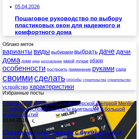
05.04.2026
Пошаговое руководство по выбору
пластиковых окон для надежного и
комфортного дома
Облако меток
даче
виды
варианты
дачи
выбрать
выбираем
дома
обзор
какой
лучше
доме
идеи
изготовление
особенности
руками
сада
построить
применение
своими
сделать
способы
строительства
строительство
характеристики
устройство
Избранные посты
Ставки на спорт онлайн с букмекерской конторой Мелбет
— удобные условия выплаты выигрышей и большой
выбор событий
10.04.2026
Ставки на спорт онлайн с букмекерской