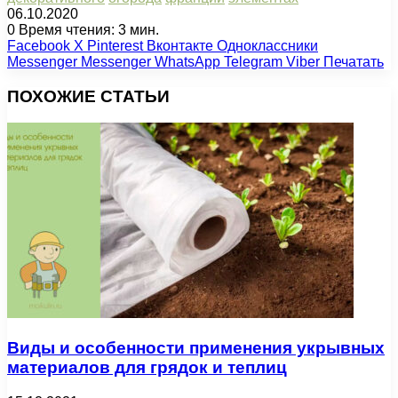
06.10.2020
0
Время чтения: 3 мин.
Facebook
X
Pinterest
Вконтакте
Одноклассники
Messenger
Messenger
WhatsApp
Telegram
Viber
Печатать
ПОХОЖИЕ СТАТЬИ
Виды и особенности применения укрывных
материалов для грядок и теплиц