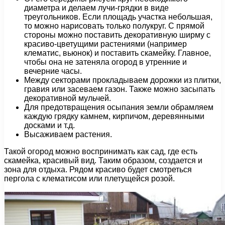
диаметра и делаем лучи-грядки в виде
треугольников. Если площадь участка небольшая,
то можно нарисовать только полукруг. C прямой
стороны можно поставить декоративную ширму с
красиво-цветущими растениями (например
клематис, вьюнок) и поставить скамейку. Главное,
чтобы она не затеняла огород в утренние и
вечерние часы.
Между секторами прокладываем дорожки из плитки,
гравия или засеваем газон. Также можно засыпать
декоративной мульчей.
Для предотвращения осыпания земли обрамляем
каждую грядку камнем, кирпичом, деревянными
досками и т.д.
Высаживаем растения.
Такой огород можно воспринимать как сад, где есть
скамейка, красивый вид. Таким образом, создается и
зона для отдыха. Рядом красиво будет смотреться
пергола с клематисом или плетущейся розой.