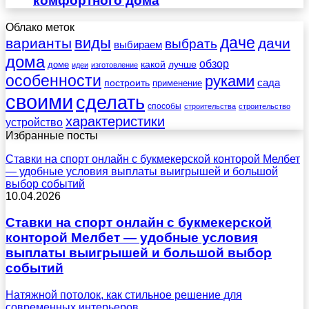
комфортного дома
Облако меток
даче
виды
варианты
дачи
выбрать
выбираем
дома
обзор
какой
лучше
доме
идеи
изготовление
особенности
руками
сада
построить
применение
своими
сделать
способы
строительства
строительство
характеристики
устройство
Избранные посты
Ставки на спорт онлайн с букмекерской конторой Мелбет
— удобные условия выплаты выигрышей и большой
выбор событий
10.04.2026
Ставки на спорт онлайн с букмекерской
конторой Мелбет — удобные условия
выплаты выигрышей и большой выбор
событий
Натяжной потолок, как стильное решение для
современных интерьеров