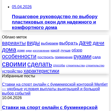
05.04.2026
Пошаговое руководство по выбору
пластиковых окон для надежного и
комфортного дома
Облако меток
даче
виды
варианты
дачи
выбрать
выбираем
дома
обзор
какой
лучше
доме
идеи
изготовление
особенности
руками
сада
построить
применение
своими
сделать
способы
строительства
строительство
характеристики
устройство
Избранные посты
Ставки на спорт онлайн с букмекерской конторой Мелбет
— удобные условия выплаты выигрышей и большой
выбор событий
10.04.2026
Ставки на спорт онлайн с букмекерской