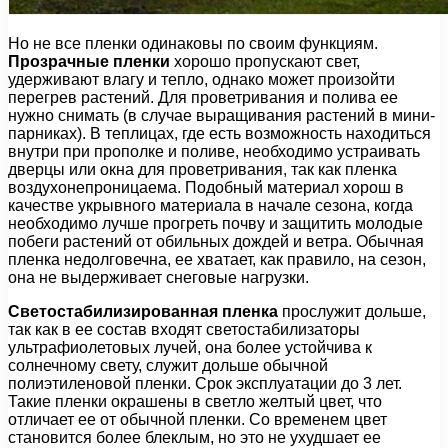
Но не все пленки одинаковы по своим функциям.
Прозрачные пленки
хорошо пропускают свет,
удерживают влагу и тепло, однако может произойти
перегрев растений. Для проветривания и полива ее
нужно снимать (в случае выращивания растений в мини-
парниках). В теплицах, где есть возможность находиться
внутри при прополке и поливе, необходимо устраивать
дверцы или окна для проветривания, так как пленка
воздухонепроницаема. Подобный материал хорош в
качестве укрывного материала в начале сезона, когда
необходимо лучше прогреть почву и защитить молодые
побеги растений от обильных дождей и ветра. Обычная
пленка недолговечна, ее хватает, как правило, на сезон,
она не выдерживает снеговые нагрузки.
Светостабилизированная пленка
прослужит дольше,
так как в ее состав входят светостабилизаторы
ультрафиолетовых лучей, она более устойчива к
солнечному свету, служит дольше обычной
полиэтиленовой пленки. Срок эксплуатации до 3 лет.
Такие пленки окрашены в светло желтый цвет, что
отличает ее от обычной пленки. Со временем цвет
становится более блеклым, но это не ухудшает ее