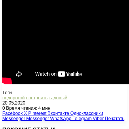
Теги
недорогой
построить
садовый
20.05.2020
0
Время чтения: 4 мин.
Facebook
X
Pinterest
Вконтакте
Одноклассники
Messenger
Messenger
WhatsApp
Telegram
Viber
Печатать