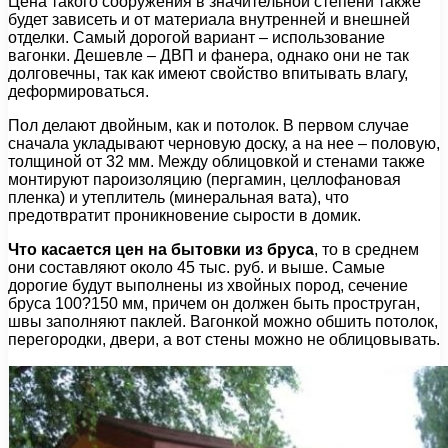
Цена такого сооружения в значительной степени также
будет зависеть и от материала внутренней и внешней
отделки. Самый дорогой вариант – использование
вагонки. Дешевле – ДВП и фанера, однако они не так
долговечны, так как имеют свойство впитывать влагу,
деформироваться.
Пол делают двойным, как и потолок. В первом случае
сначала укладывают черновую доску, а на нее – половую,
толщиной от 32 мм. Между облицовкой и стенами также
монтируют пароизоляцию (пергамин, целлофановая
пленка) и утеплитель (минеральная вата), что
предотвратит проникновение сырости в домик.
Что касается цен на бытовки из бруса
, то в среднем
они составляют около 45 тыс. руб. и выше. Самые
дорогие будут выполнены из хвойных пород, сечение
бруса 100?150 мм, причем он должен быть проструган,
швы заполняют паклей. Вагонкой можно обшить потолок,
перегородки, двери, а вот стены можно не облицовывать.