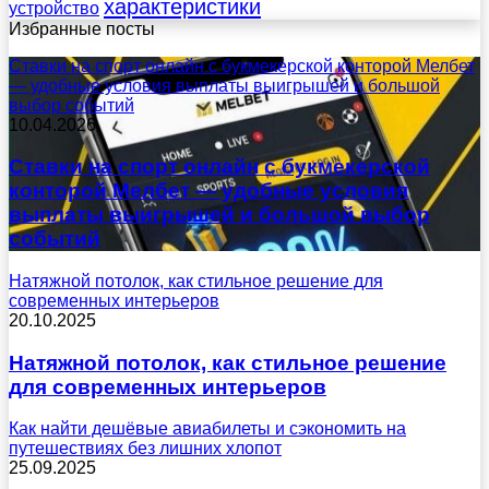
характеристики
устройство
Избранные посты
Ставки на спорт онлайн с букмекерской конторой Мелбет
— удобные условия выплаты выигрышей и большой
выбор событий
10.04.2026
Ставки на спорт онлайн с букмекерской
конторой Мелбет — удобные условия
выплаты выигрышей и большой выбор
событий
Натяжной потолок, как стильное решение для
современных интерьеров
20.10.2025
Натяжной потолок, как стильное решение
для современных интерьеров
Как найти дешёвые авиабилеты и сэкономить на
путешествиях без лишних хлопот
25.09.2025