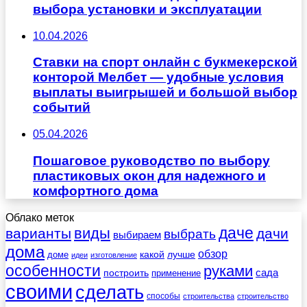
выбора установки и эксплуатации
10.04.2026
Ставки на спорт онлайн с букмекерской
конторой Мелбет — удобные условия
выплаты выигрышей и большой выбор
событий
05.04.2026
Пошаговое руководство по выбору
пластиковых окон для надежного и
комфортного дома
Облако меток
даче
виды
варианты
дачи
выбрать
выбираем
дома
обзор
какой
лучше
доме
идеи
изготовление
особенности
руками
сада
построить
применение
своими
сделать
способы
строительства
строительство