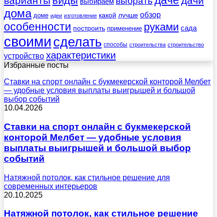
даче
виды
варианты
дачи
выбрать
выбираем
дома
обзор
какой
лучше
доме
идеи
изготовление
особенности
руками
сада
построить
применение
своими
сделать
способы
строительства
строительство
характеристики
устройство
Избранные посты
Ставки на спорт онлайн с букмекерской конторой Мелбет
— удобные условия выплаты выигрышей и большой
выбор событий
10.04.2026
Ставки на спорт онлайн с букмекерской
конторой Мелбет — удобные условия
выплаты выигрышей и большой выбор
событий
Натяжной потолок, как стильное решение для
современных интерьеров
20.10.2025
Натяжной потолок, как стильное решение