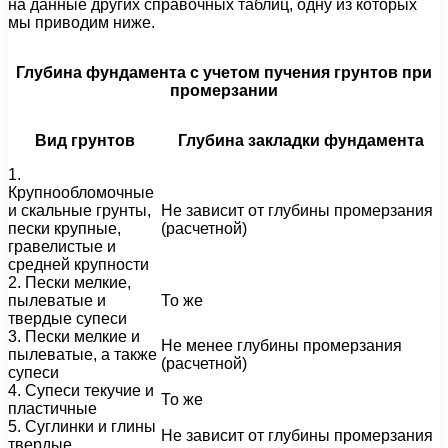
на данные других справочных таблиц, одну из которых
мы приводим ниже.
Глубина фундамента с учетом пучения грунтов при
промерзании
Вид грунтов
Глубина закладки фундамента
1.
Крупнообломочные
и скальные грунты,
Не зависит от глубины промерзания
пески крупные,
(расчетной)
гравелистые и
средней крупности
2. Пески мелкие,
пылеватые и
То же
твердые супеси
3. Пески мелкие и
Не менее глубины промерзания
пылеватые, а также
(расчетной)
супеси
4. Супеси текучие и
То же
пластичные
5. Суглинки и глины
Не зависит от глубины промерзания
твердые