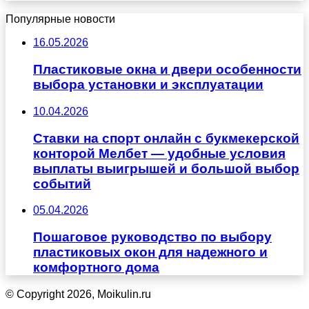
Популярные новости
16.05.2026
Пластиковые окна и двери особенности
выбора установки и эксплуатации
10.04.2026
Ставки на спорт онлайн с букмекерской
конторой Мелбет — удобные условия
выплаты выигрышей и большой выбор
событий
05.04.2026
Пошаговое руководство по выбору
пластиковых окон для надежного и
комфортного дома
© Copyright 2026, Moikulin.ru