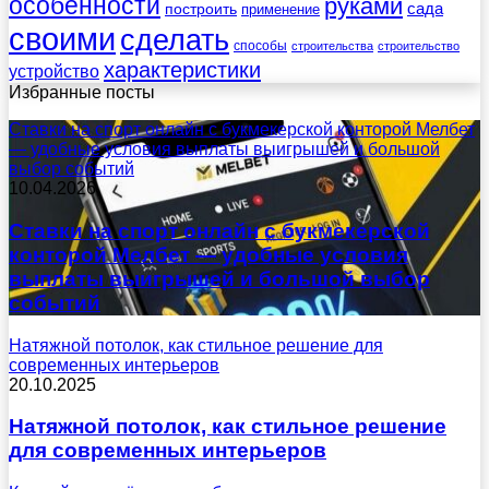
особенности
руками
сада
построить
применение
своими
сделать
способы
строительства
строительство
характеристики
устройство
Избранные посты
Ставки на спорт онлайн с букмекерской конторой Мелбет
— удобные условия выплаты выигрышей и большой
выбор событий
10.04.2026
Ставки на спорт онлайн с букмекерской
конторой Мелбет — удобные условия
выплаты выигрышей и большой выбор
событий
Натяжной потолок, как стильное решение для
современных интерьеров
20.10.2025
Натяжной потолок, как стильное решение
для современных интерьеров