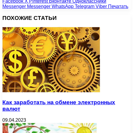
Facebook
X
Pinterest
Вконтакте
Одноклассники
Messenger
Messenger
WhatsApp
Telegram
Viber
Печатать
ПОХОЖИЕ СТАТЬИ
Как заработать на обмене электронных
валют
09.04.2023