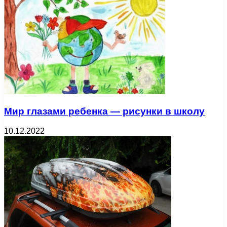
Мир глазами ребенка — рисунки в школу
10.12.2022