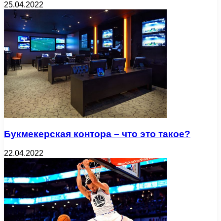
25.04.2022
Букмекерская контора – что это такое?
22.04.2022