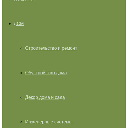
ДОМ
Строительство и ремонт
Обустройство дома
Декор дома и сада
Инженерные системы