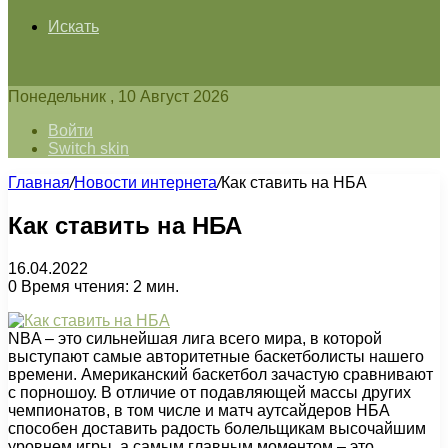
Искать
Понедельник , 10 Август 2026
Войти
Switch skin
Главная
/
Новости интернета
/
Как ставить на НБА
Как ставить на НБА
16.04.2022
0
Время чтения: 2 мин.
NBA – это сильнейшая лига всего мира, в которой
выступают самые авторитетные баскетболисты нашего
времени. Американский баскетбол зачастую сравнивают
с порношоу. В отличие от подавляющей массы других
чемпионатов, в том числе и матч аутсайдеров НБА
способен доставить радость болельщикам высочайшим
уровнем игры, а самым главным моментом – это