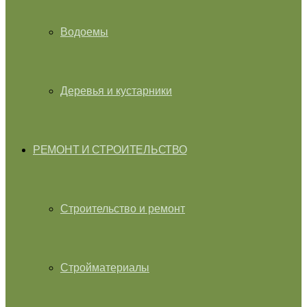
Водоемы
Деревья и кустарники
РЕМОНТ И СТРОИТЕЛЬСТВО
Строительство и ремонт
Стройматериалы