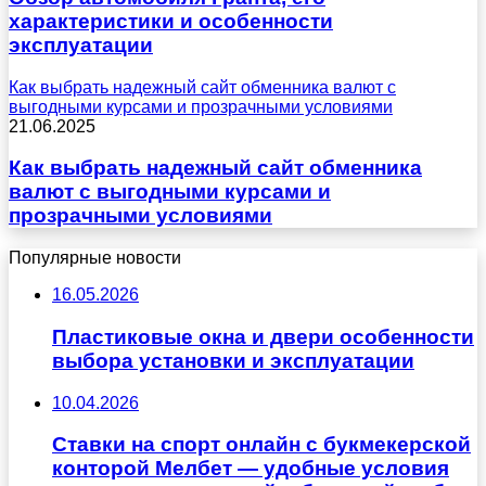
характеристики и особенности
эксплуатации
Как выбрать надежный сайт обменника валют с
выгодными курсами и прозрачными условиями
21.06.2025
Как выбрать надежный сайт обменника
валют с выгодными курсами и
прозрачными условиями
Популярные новости
16.05.2026
Пластиковые окна и двери особенности
выбора установки и эксплуатации
10.04.2026
Ставки на спорт онлайн с букмекерской
конторой Мелбет — удобные условия