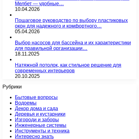
Мелбет — удобные…
10.04.2026
Пошаговое руководство по выбору пластиковых
окон для надежного и комфортного…
05.04.2026
Выбор насосов для бассейна и их характеристики
для правильной организации…
18.11.2025
Натяжной потолок, как стильное решение для
современных интерьеров
20.10.2025
Рубрики
Бытовые вопросы
Водоемы
Декор дома и сада
Деревья и кустарники
Изгороди и заборы
Инженерные системы
Инструменты и техника
Интересно знать