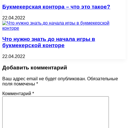
Букмекерская контора – что это такое?
22.04.2022
Что нужно знать до начала игры в
букмекерской конторе
22.04.2022
Добавить комментарий
Ваш адрес email не будет опубликован.
Обязательные
поля помечены
*
Комментарий
*