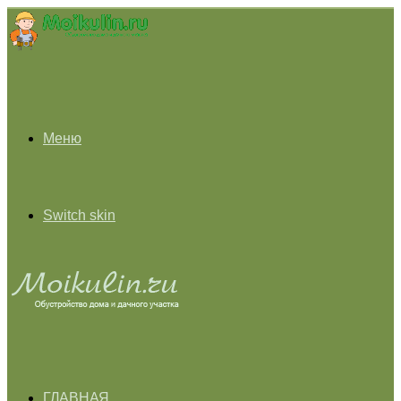
Меню
Switch skin
ГЛАВНАЯ