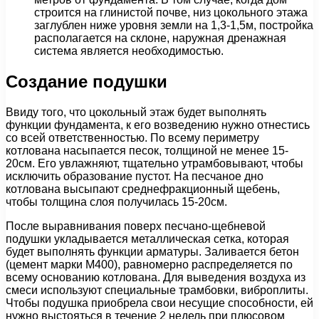
строится на глинистой почве, низ цокольного этажа
заглублен ниже уровня земли на 1,3-1,5м, постройка
располагается на склоне, наружная дренажная
система является необходимостью.
Создание подушки
Ввиду того, что цокольный этаж будет выполнять
функции фундамента, к его возведению нужно отнестись
со всей ответственностью. По всему периметру
котлована насыпается песок, толщиной не менее 15-
20см. Его увлажняют, тщательно утрамбовывают, чтобы
исключить образование пустот. На песчаное дно
котлована высыпают среднефракционный щебень,
чтобы толщина слоя получилась 15-20см.
После выравнивания поверх песчано-щебневой
подушки укладывается металлическая сетка, которая
будет выполнять функции арматуры. Заливается бетон
(цемент марки М400), равномерно распределяется по
всему основанию котлована. Для выведения воздуха из
смеси используют специальные трамбовки, виброплиты.
Чтобы подушка приобрела свои несущие способности, ей
нужно выстояться в течение 2 недель при плюсовом