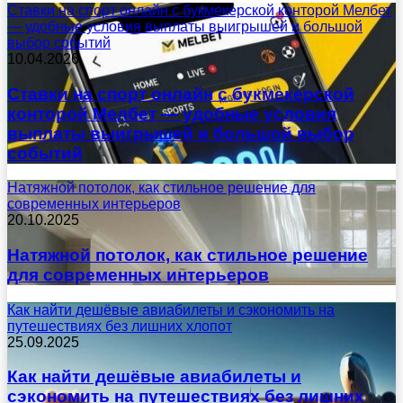
Ставки на спорт онлайн с букмекерской конторой Мелбет
— удобные условия выплаты выигрышей и большой
выбор событий
10.04.2026
Ставки на спорт онлайн с букмекерской
конторой Мелбет — удобные условия
выплаты выигрышей и большой выбор
событий
Натяжной потолок, как стильное решение для
современных интерьеров
20.10.2025
Натяжной потолок, как стильное решение
для современных интерьеров
Как найти дешёвые авиабилеты и сэкономить на
путешествиях без лишних хлопот
25.09.2025
Как найти дешёвые авиабилеты и
сэкономить на путешествиях без лишних