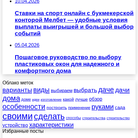
10.04.2026
Ставки на спорт онлайн с букмекерской
конторой Мелбет — удобные условия
выплаты выигрышей и большой выбор
событий
05.04.2026
Пошаговое руководство по выбору
пластиковых окон для надежного и
комфортного дома
Облако меток
даче
виды
варианты
дачи
выбрать
выбираем
дома
обзор
какой
лучше
доме
идеи
изготовление
особенности
руками
сада
построить
применение
своими
сделать
способы
строительства
строительство
характеристики
устройство
Избранные посты