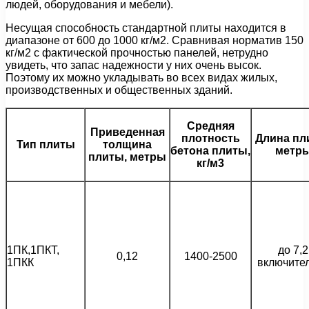
людей, оборудования и мебели).
Несущая способность стандартной плиты находится в
диапазоне от 600 до 1000 кг/м2. Сравнивая норматив 150
кг/м2 с фактической прочностью панелей, нетрудно
увидеть, что запас надежности у них очень высок.
Поэтому их можно укладывать во всех видах жилых,
производственных и общественных зданий.
Средняя
Приведенная
плотность
Длина пл
Тип плиты
толщина
бетона плиты,
метр
плиты, метры
кг/м3
1ПК,1ПКТ,
до 7,2
0,12
1400-2500
1ПКК
включите