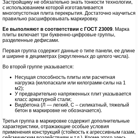
Застройщику не обязательно знать тонкости технологии,
с использованием которой изготавливается
многопустотная плита перекрытия. Достаточно научиться
правильно расшифровывать маркировку.
Ее выполняют в соответствии с ГОСТ 23009
. Марка
плиты включает три буквенно-цифровые группы,
разделенные дефисами.
Первая группа содержит данные о типе панели, ее длине
и ширине в дециметрах (округленных до целого числа).
Во второй группе указывается:
Несущая способность плиты или расчетная
нагрузка (килопаскали или килограмм-силы на 1
м2);
У предварительно напряженных плит указывается
класс арматурной стали;
Видбетона (Л — легкий, С – силикатный, тяжелый
бетон в маркировке не обозначается).
Третья группа в маркировке содержит дополнительные
характеристики, отражающие особые условия
применения конструкций (стойкость к агрессивным газам,
сейсмическим воздействиям и т.д.). Кроме этого здесь