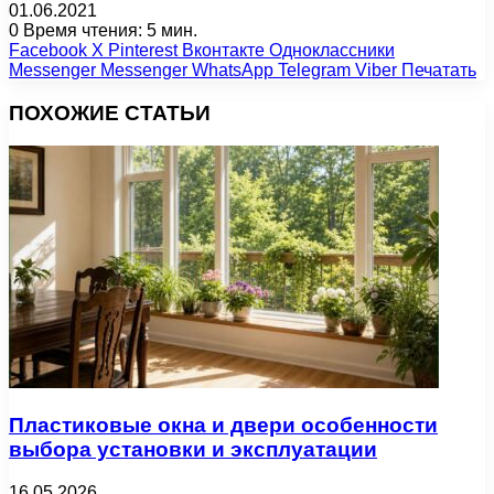
01.06.2021
0
Время чтения: 5 мин.
Facebook
X
Pinterest
Вконтакте
Одноклассники
Messenger
Messenger
WhatsApp
Telegram
Viber
Печатать
ПОХОЖИЕ СТАТЬИ
Пластиковые окна и двери особенности
выбора установки и эксплуатации
16.05.2026