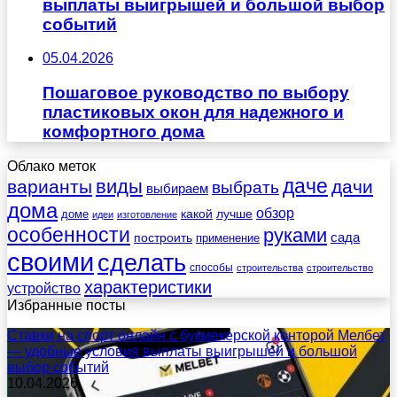
выплаты выигрышей и большой выбор
событий
05.04.2026
Пошаговое руководство по выбору
пластиковых окон для надежного и
комфортного дома
Облако меток
даче
виды
варианты
дачи
выбрать
выбираем
дома
обзор
какой
лучше
доме
идеи
изготовление
особенности
руками
сада
построить
применение
своими
сделать
способы
строительства
строительство
характеристики
устройство
Избранные посты
Ставки на спорт онлайн с букмекерской конторой Мелбет
— удобные условия выплаты выигрышей и большой
выбор событий
10.04.2026