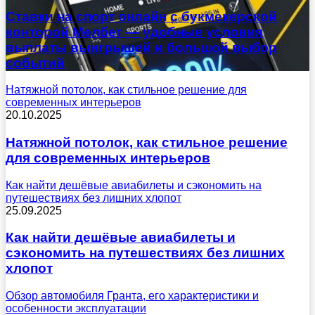
Ставки на спорт онлайн с букмекерской
конторой Мелбет — удобные условия
выплаты выигрышей и большой выбор
событий
Натяжной потолок, как стильное решение для
современных интерьеров
20.10.2025
Натяжной потолок, как стильное решение
для современных интерьеров
Как найти дешёвые авиабилеты и сэкономить на
путешествиях без лишних хлопот
25.09.2025
Как найти дешёвые авиабилеты и
сэкономить на путешествиях без лишних
хлопот
Обзор автомобиля Гранта, его характеристики и
особенности эксплуатации