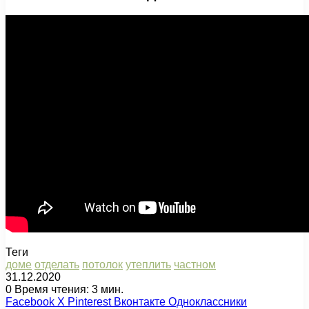
Теги
доме
отделать
потолок
утеплить
частном
31.12.2020
0
Время чтения: 3 мин.
Facebook
X
Pinterest
Вконтакте
Одноклассники