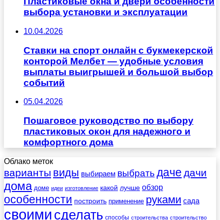
Пластиковые окна и двери особенности
выбора установки и эксплуатации
10.04.2026
Ставки на спорт онлайн с букмекерской
конторой Мелбет — удобные условия
выплаты выигрышей и большой выбор
событий
05.04.2026
Пошаговое руководство по выбору
пластиковых окон для надежного и
комфортного дома
Облако меток
даче
виды
варианты
дачи
выбрать
выбираем
дома
обзор
какой
лучше
доме
идеи
изготовление
особенности
руками
сада
построить
применение
своими
сделать
способы
строительства
строительство