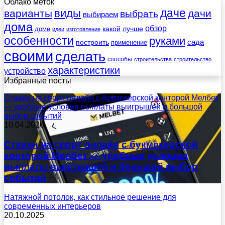
Облако меток
даче
виды
варианты
дачи
выбрать
выбираем
дома
обзор
какой
лучше
доме
идеи
изготовление
особенности
руками
сада
построить
применение
своими
сделать
способы
строительства
строительство
характеристики
устройство
Избранные посты
Ставки на спорт онлайн с букмекерской конторой Мелбет
— удобные условия выплаты выигрышей и большой
выбор событий
10.04.2026
Ставки на спорт онлайн с букмекерской
конторой Мелбет — удобные условия
выплаты выигрышей и большой выбор
событий
Натяжной потолок, как стильное решение для
современных интерьеров
20.10.2025