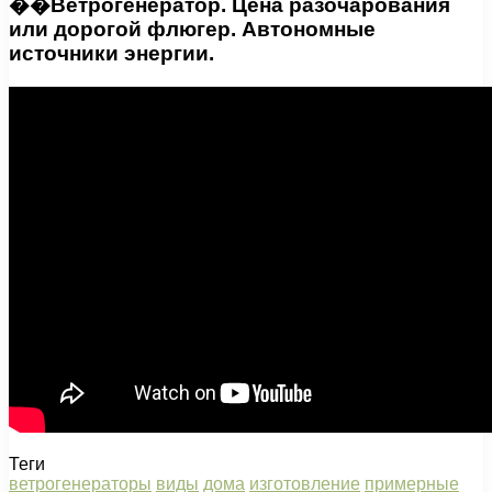
��Ветрогенератор. Цена разочарования
или дорогой флюгер. Автономные
источники энергии.
Теги
ветрогенераторы
виды
дома
изготовление
примерные