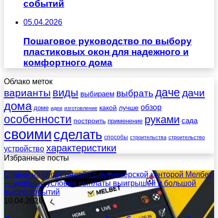
событий
05.04.2026
Пошаговое руководство по выбору
пластиковых окон для надежного и
комфортного дома
Облако меток
даче
виды
варианты
дачи
выбрать
выбираем
дома
обзор
какой
лучше
доме
идеи
изготовление
особенности
руками
сада
построить
применение
своими
сделать
способы
строительства
строительство
характеристики
устройство
Избранные посты
Ставки на спорт онлайн с букмекерской конторой Мелбет
— удобные условия выплаты выигрышей и большой
выбор событий
10.04.2026