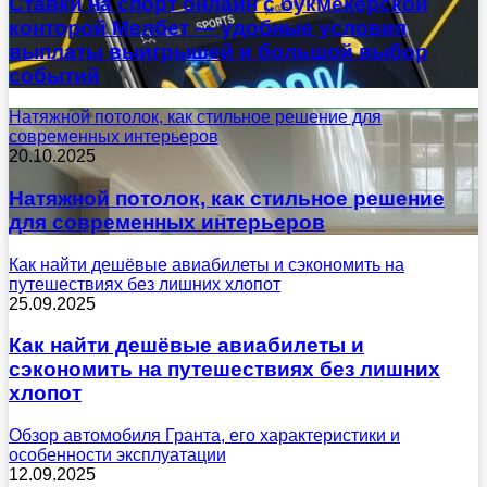
Ставки на спорт онлайн с букмекерской
конторой Мелбет — удобные условия
выплаты выигрышей и большой выбор
событий
Натяжной потолок, как стильное решение для
современных интерьеров
20.10.2025
Натяжной потолок, как стильное решение
для современных интерьеров
Как найти дешёвые авиабилеты и сэкономить на
путешествиях без лишних хлопот
25.09.2025
Как найти дешёвые авиабилеты и
сэкономить на путешествиях без лишних
хлопот
Обзор автомобиля Гранта, его характеристики и
особенности эксплуатации
12.09.2025