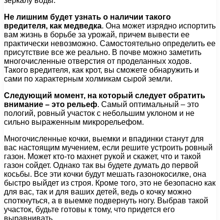
зеркалу воды.
Не лишним будет узнать о наличии такого
вредителя, как медведка
. Она может изрядно испортить
вам жизнь в борьбе за урожай, причем вывести ее
практически невозможно. Самостоятельно определить ее
присутствие все же реально. В почве можно заметить
многочисленные отверстия от проделанных ходов.
Такого вредителя, как крот, вы сможете обнаружить и
сами по характерным холмикам сырой земли.
Следующий момент, на который следует обратить
внимание – это рельеф
. Самый оптимальный – это
пологий, ровный участок с небольшим уклоном и не
сильно выраженным микрорельефом.
Многочисленные кочки, выемки и впадинки станут для
вас настоящим мучением, если решите устроить ровный
газон. Может кто-то махнет рукой и скажет, что и такой
газон сойдет. Однако так вы будете думать до первой
косьбы. Все эти кочки будут мешать газонокосилке, она
быстро выйдет из строя. Кроме того, это не безопасно как
для вас, так и для ваших детей, ведь о кочку можно
споткнуться, а в выемке подвернуть ногу. Выбрав такой
участок, будьте готовы к тому, что придется его
выравнивать.