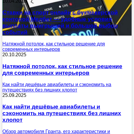
10.04.2026
Ставки на спорт онлайн с букмекерской
конторой Мелбет — удобные условия
выплаты выигрышей и большой выбор
событий
Натяжной потолок, как стильное решение для
современных интерьеров
20.10.2025
Натяжной потолок, как стильное решение
для современных интерьеров
Как найти дешёвые авиабилеты и сэкономить на
путешествиях без лишних хлопот
25.09.2025
Как найти дешёвые авиабилеты и
сэкономить на путешествиях без лишних
хлопот
Обзор автомобиля Гранта, его характеристики и