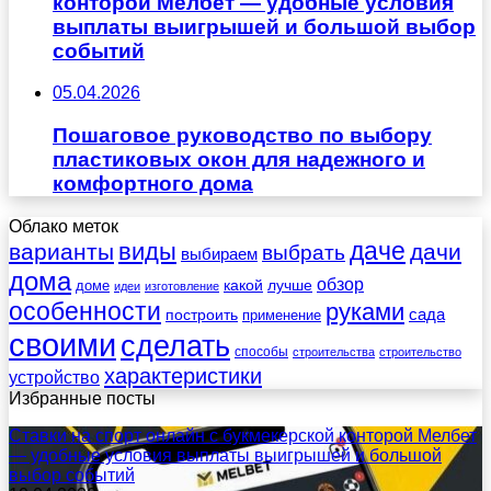
конторой Мелбет — удобные условия
выплаты выигрышей и большой выбор
событий
05.04.2026
Пошаговое руководство по выбору
пластиковых окон для надежного и
комфортного дома
Облако меток
даче
виды
варианты
дачи
выбрать
выбираем
дома
обзор
какой
лучше
доме
идеи
изготовление
особенности
руками
сада
построить
применение
своими
сделать
способы
строительства
строительство
характеристики
устройство
Избранные посты
Ставки на спорт онлайн с букмекерской конторой Мелбет
— удобные условия выплаты выигрышей и большой
выбор событий