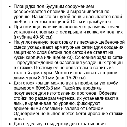
Площадка под будущим сооружением
освобождается от земли и выравнивается по
уровню. На место вынутой почвы насыпается слой
щебня с песком толщиной 10 см и трамбуется.
При помощи рулетки выполняется разметка точек
установки опорных стоек крыши и копка ям под них
(глубина 40-50 см).
На уплотненную подготовку из песчано-щебеночной
смеси укладывают арматурные сетки (для создания
защитного слоя бетона под сеткой ее ставят на
куски кирпича или щебенки). Основная задача сетки
– предупреждение образования усадочных трещин
в стяжке. Поэтому ее не обязательно варить из
толстой арматуры. Можно использовать стержни
диаметром 8-10 мм (шаг 15-20 см).
Для стоек крыши можно взять профильную трубу
размером 60х60х3 мм. Такой же профиль
покупается для изготовления прогонов. Обрезав
стойки по размерам чертежа, их устанавливают в
ямы, выравнивая по уровню, фиксируют
временными связями и заливают бетоном.
Одновременно выполняется бетонирование стяжки
пола.
Дав недельную выдержку для схватывания