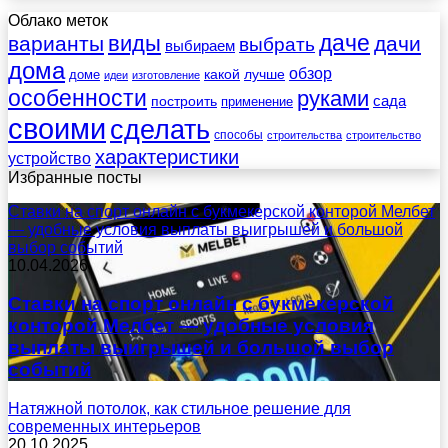
Облако меток
даче
виды
варианты
дачи
выбрать
выбираем
дома
обзор
какой
лучше
доме
идеи
изготовление
особенности
руками
сада
построить
применение
своими
сделать
способы
строительства
строительство
характеристики
устройство
Избранные посты
Ставки на спорт онлайн с букмекерской конторой Мелбет
— удобные условия выплаты выигрышей и большой
выбор событий
10.04.2026
Ставки на спорт онлайн с букмекерской
конторой Мелбет — удобные условия
выплаты выигрышей и большой выбор
событий
Натяжной потолок, как стильное решение для
современных интерьеров
20.10.2025