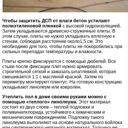
Чтобы защитить ДСП от влаги бетон устилают
полиэтиленовой пленкой
с высокой гидроизоляцией.
Затем укладываются древесно-стружечные плиты. В
этом случае, плиты не нужно укладывать вплотную к
стенам, соблюдая расстояние около1,5 см. Это
необходимо для того, чтобы плиты не покоробились при
сильных перепадах температуры и влажности.
Плиты крепко фиксируются с помощью дюбелей. Все
стыки после фиксации плит нужно армировать
строительной сеткой и замазать шпатлевкой, которая
смешивается 1:1 с масляной краской. Затем по
периметру монтируют плинтус. На готовую конструкцию
укладывают линолеум или ковролин.
Утеплить пол в доме своими руками можно с
помощью «теплого» линолеума
. Этот материал
состоит из двух слоев – теплой подложки и
поливинилхлорида, устойчивого к химическим и
механическим повреждениям. Подложку такого
линолеума выполняют на основе натурального войлока
или синтетического нетканого материала. Толщина ее