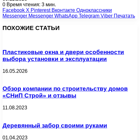
0
Время чтения: 3 мин.
Facebook
X
Pinterest
Вконтакте
Одноклассники
Messenger
Messenger
WhatsApp
Telegram
Viber
Печатать
ПОХОЖИЕ СТАТЬИ
Пластиковые окна и двери особенности
выбора установки и эксплуатации
16.05.2026
Обзор компании по строительству домов
«СНиП Строй» и отзывы
11.08.2023
Деревянный забор своими руками
01.04.2023