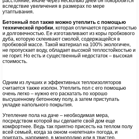
расстояние, иначе через несколько дней он покоробится
вследствие увеличения в размерах по мере
утаптывания.
Бетонный пол также можно утеплить с помощью
технической пробки
, которая отличается практичностью
и долговечностью. Ее изготавливают из коры пробкового
дуба, которую склеивают смолой, содержащейся в
пробковой массе. Такой материал на 100% экологичен,
не пропускает воду, обладает высокой теплостойкостью и
не горит. Но есть и существенный недостаток – высокая
стоимость.
Одним из лучших и эффективных теплоизоляторов
считается также изолон. Утеплить пол с его помощью
очень легко – нужно его раскатать по хорошо
высушенному бетонному полу, а затем приступать
укладке напольного покрытия.
Утепление пола на даче – необходимая мера,
посредством которой вы сделаете свой дом еще
комфортнее. Ведь так приятно присесть на теплом полу
всей семьей, когда за окном «нелетная» погода, и
поиграть, например, в монополию или в твистер.