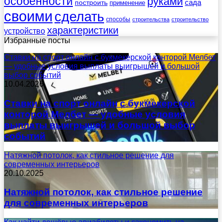
особенности
руками
сада
построить
применение
своими
сделать
способы
строительства
строительство
характеристики
устройство
Избранные посты
Ставки на спорт онлайн с букмекерской конторой Мелбет
— удобные условия выплаты выигрышей и большой
выбор событий
10.04.2026
Ставки на спорт онлайн с букмекерской
конторой Мелбет — удобные условия
выплаты выигрышей и большой выбор
событий
Натяжной потолок, как стильное решение для
современных интерьеров
20.10.2025
Натяжной потолок, как стильное решение
для современных интерьеров