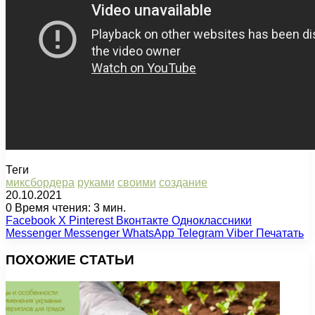
Теги
миксбордера
руками
своими
создание
20.10.2021
0
Время чтения: 3 мин.
Facebook
X
Pinterest
Вконтакте
Одноклассники
Messenger
Messenger
WhatsApp
Telegram
Viber
Печатать
ПОХОЖИЕ СТАТЬИ