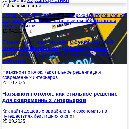
Избранные посты
Ставки на спорт онлайн с букмекерской конторой Мелбет
— удобные условия выплаты выигрышей и большой
выбор событий
10.04.2026
Ставки на спорт онлайн с букмекерской
конторой Мелбет — удобные условия
выплаты выигрышей и большой выбор
событий
Натяжной потолок, как стильное решение для
современных интерьеров
20.10.2025
Натяжной потолок, как стильное решение
для современных интерьеров
Как найти дешёвые авиабилеты и сэкономить на
путешествиях без лишних хлопот
25.09.2025