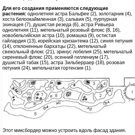
Для его создания применяются следующие
растения:
однолетняя астра Бальфее (2), золотарник (4),
хоста белоокаймленная (3), сальвия (5), пурпурная
эхинацея (7), душистая резеда (6), астра Ривьера
однолетняя (11), метельчатый розовый флокс (8, 16),
новобельгийская астра (10), ромашка (9), остистая
гайлардия (13), корейская хризантема (12), синяя петуния
(14), отклоненные бархатцы (22), метельчатый
свекольный флокс (21), эринус лобелия (25), метельчатый
сиреневый флокс (20), осенний гиллениум (17),
душистый табак (15), астра Зильберраер (18), розовая
петуния (24), метельчатая гортензия (1).
Этот миксбордер можно устроить вдоль фасад здания.