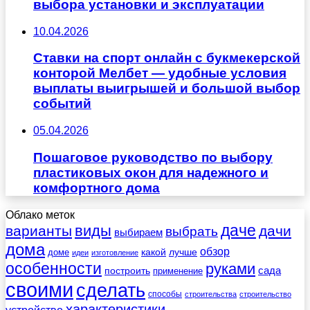
выбора установки и эксплуатации
10.04.2026
Ставки на спорт онлайн с букмекерской
конторой Мелбет — удобные условия
выплаты выигрышей и большой выбор
событий
05.04.2026
Пошаговое руководство по выбору
пластиковых окон для надежного и
комфортного дома
Облако меток
даче
виды
варианты
дачи
выбрать
выбираем
дома
обзор
какой
лучше
доме
идеи
изготовление
особенности
руками
сада
построить
применение
своими
сделать
способы
строительства
строительство
характеристики
устройство