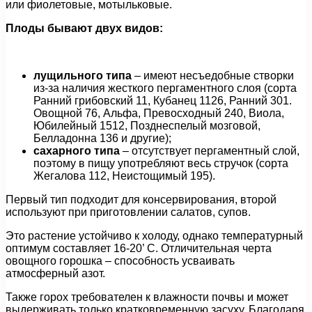
или фиолетовые, мотыльковые.
Плоды бывают двух видов:
лущильного типа
– имеют несъедобные створки
из-за наличия жесткого пергаментного слоя (сорта
Ранний грибовский 11, Кубанец 1126, Ранний 301.
Овощной 76, Альфа, Превосходный 240, Виола,
Юбилейный 1512, Позднеспелый мозговой,
Белладонна 136 и другие);
сахарного типа
– отсутствует пергаментный слой,
поэтому в пищу употребляют весь стручок (сорта
Жегалова 112, Неистощимый 195).
Первый тип подходит для консервирования, второй
используют при приготовлении салатов, супов.
Это растение устойчиво к холоду, однако температурный
оптимум составляет 16-20’ С. Отличительная черта
овощного горошка – способность усваивать
атмосферный азот.
Также горох требователен к влажности почвы и может
выдерживать только кратковременную засуху. Благодаря