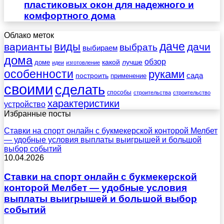
пластиковых окон для надежного и
комфортного дома
Облако меток
даче
виды
варианты
дачи
выбрать
выбираем
дома
обзор
какой
лучше
доме
идеи
изготовление
особенности
руками
сада
построить
применение
своими
сделать
способы
строительства
строительство
характеристики
устройство
Избранные посты
Ставки на спорт онлайн с букмекерской конторой Мелбет
— удобные условия выплаты выигрышей и большой
выбор событий
10.04.2026
Ставки на спорт онлайн с букмекерской
конторой Мелбет — удобные условия
выплаты выигрышей и большой выбор
событий