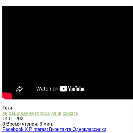
Теги
выращивание
гороха
даче
сажать
14.01.2021
0
Время чтения: 3 мин.
Facebook
X
Pinterest
Вконтакте
Одноклассники