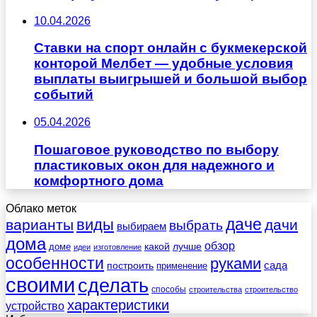
10.04.2026
Ставки на спорт онлайн с букмекерской
конторой Мелбет — удобные условия
выплаты выигрышей и большой выбор
событий
05.04.2026
Пошаговое руководство по выбору
пластиковых окон для надежного и
комфортного дома
Облако меток
даче
виды
варианты
дачи
выбрать
выбираем
дома
обзор
какой
лучше
доме
идеи
изготовление
особенности
руками
сада
построить
применение
своими
сделать
способы
строительства
строительство
характеристики
устройство