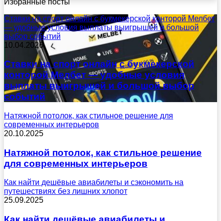
Избранные посты
Ставки на спорт онлайн с букмекерской конторой Мелбет
— удобные условия выплаты выигрышей и большой
выбор событий
10.04.2026
Ставки на спорт онлайн с букмекерской
конторой Мелбет — удобные условия
выплаты выигрышей и большой выбор
событий
Натяжной потолок, как стильное решение для
современных интерьеров
20.10.2025
Натяжной потолок, как стильное решение
для современных интерьеров
Как найти дешёвые авиабилеты и сэкономить на
путешествиях без лишних хлопот
25.09.2025
Как найти дешёвые авиабилеты и