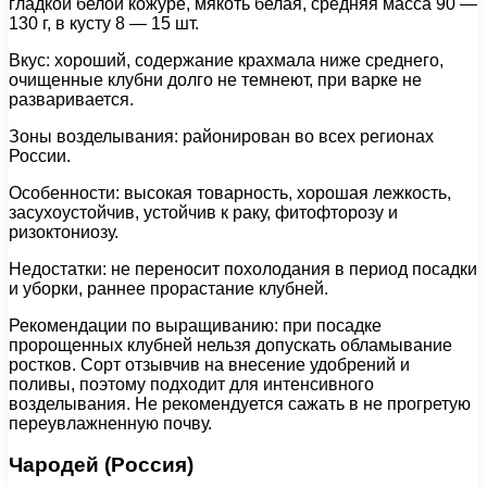
гладкой белой кожуре, мякоть белая, средняя масса 90 —
130 г, в кусту 8 — 15 шт.
Вкус: хороший, содержание крахмала ниже среднего,
очищенные клубни долго не темнеют, при варке не
разваривается.
Зоны возделывания: районирован во всех регионах
России.
Особенности: высокая товарность, хорошая лежкость,
засухоустойчив, устойчив к раку, фитофторозу и
ризоктониозу.
Недостатки: не переносит похолодания в период посадки
и уборки, раннее прорастание клубней.
Рекомендации по выращиванию: при посадке
пророщенных клубней нельзя допускать обламывание
ростков. Сорт отзывчив на внесение удобрений и
поливы, поэтому подходит для интенсивного
возделывания. Не рекомендуется сажать в не прогретую
переувлажненную почву.
Чародей (Россия)