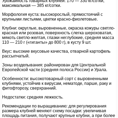
Урожайность товарных клубней: 170 — 330 кг/сотки,
максимальная — 385 кг/сотки.
Морфология куста: высокорослый, прямостоячий с
крупными листьями, цветки красно-фиолетовые.
Клубни: округлые, выровненные, окраска кожуры светло-
красная или розовая, поверхность слегка шероховатая,
мякоть светло-желтая, глазки неглубокие, средняя масса
110 — 210 г («гиганты» до 800 г), в кусту 9 шт.
Вкус: высокие вкусовые качества, отварной картофель
рассыпчатый.
Зоны возделывания: районирован для Центральной
Европейской части (средняя полоса России) и Урала.
Особенности: высокотоварный сорт с выровненными
клубнями, устойчив к вирусам, нематоде, парше, раку и
фитофторозу, сверхранний.
Недостатки: средняя лежкость.
Рекомендации по выращиванию: для регулирования
размера клубней меняют схему посадки: увеличивая
площадь питания, получают крупные клубни, а при более