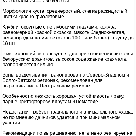
максимальная — 750 кг/сотки.
Морфология куста: среднерослый, слегка раскидистый,
цветки красно-фиолетовые.
Клубни: округлые с неглубокими глазками, кожура
равномерной красной окраски, мякоть бледно-желтая,
неоднородны по массе (около 100 г или более), в кусту до
18 шт.
Вкус: хороший, используется для приготовления чипсов и
белорусских драников, высокое содержание крахмала,
разваривается сильно.
Зоны возделывания: районирован в Северо-Зпадном и
Волго-Вятском регионах, рекомендован для
выращивания в Центральном регионе.
Особенности: лежкость хорошая, устойчивость к раку,
парше, фитофторозу, вирусам и нематоде.
Недостатки: требует правильного и внимательного ухода,
но по мнению дачников удается и при минимальном
участии.
Рекомендации по выращиванию: негативно реагирует на