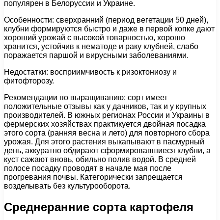
популярен в Белоруссии и Украине.
Особенности: сверхранний (период вегетации 50 дней),
клубни формируются быстро и даже в первой копке дают
хороший урожай с высокой товарностью, хорошо
хранится, устойчив к нематоде и раку клубней, слабо
поражается паршой и вирусными заболеваниями.
Недостатки: восприимчивость к ризоктониозу и
фитофторозу.
Рекомендации по выращиванию: сорт имеет
положительные отзывы как у дачников, так и у крупных
производителей. В южных регионах России и Украины в
фермерских хозяйствах практикуется двойная посадка
этого сорта (ранняя весна и лето) для повторного сбора
урожая. Для этого растения выкапывают в пасмурный
день, аккуратно обдирают сформировавшиеся клубни, а
куст сажают вновь, обильно полив водой. В средней
полосе посадку проводят в начале мая после
прогревания почвы. Категорически запрещается
возделывать без культурооборота.
Среднеранние сорта картофеля