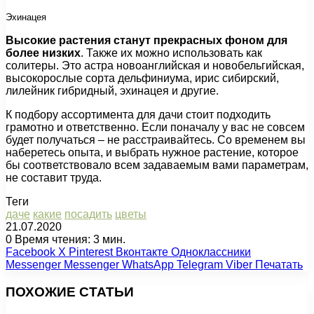
Эхинацея
Высокие растения станут прекрасных фоном для
более низких
. Также их можно использовать как
солитеры. Это астра новоанглийская и новобельгийская,
высокорослые сорта дельфиниума, ирис сибирский,
лилейник гибридный, эхинацея и другие.
К подбору ассортимента для дачи стоит подходить
грамотно и ответственно. Если поначалу у вас не совсем
будет получаться – не расстраивайтесь. Со временем вы
наберетесь опыта, и выбрать нужное растение, которое
бы соответствовало всем задаваемым вами параметрам,
не составит труда.
Теги
даче
какие
посадить
цветы
21.07.2020
0
Время чтения: 3 мин.
Facebook
X
Pinterest
Вконтакте
Одноклассники
Messenger
Messenger
WhatsApp
Telegram
Viber
Печатать
ПОХОЖИЕ СТАТЬИ