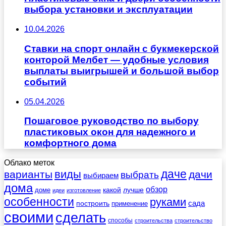
выбора установки и эксплуатации
10.04.2026
Ставки на спорт онлайн с букмекерской
конторой Мелбет — удобные условия
выплаты выигрышей и большой выбор
событий
05.04.2026
Пошаговое руководство по выбору
пластиковых окон для надежного и
комфортного дома
Облако меток
даче
виды
варианты
дачи
выбрать
выбираем
дома
обзор
какой
лучше
доме
идеи
изготовление
особенности
руками
сада
построить
применение
своими
сделать
способы
строительства
строительство