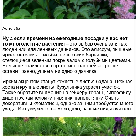
Астильба
Ну а если времени на ежегодные посадки у вас нет,
то многолетние растения
– это выбор очень занятых
людей или для ленивых дачников. Это алиссум, пышные
яркие метелки астильбы, невысокие барвинки,
стелющиеся зеленым покрывалом с голубыми цветками.
Большое количество сортов многолетней астры не
оставит равнодушным ни одного дачника.
Ярким акцентом станут кожистые листья бадана. Нежная
хоста и крупные листья бузульника украсят участок.
Также обратите внимание на гейхеру, герань, гипсофилу,
дицентру, камнеломку, нивяник, наперстянку. Очень
декоративны клематисы, однако за ними требуется много
ухода. Из суккулентов – молодило, разные виды очитков.