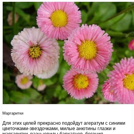
Маргаритки
Для этих целей прекрасно подойдут агератум с синими
цветочками-звездочками, милые анютины глазки и
маргаритки, разныевиды бархатцев, бегония,