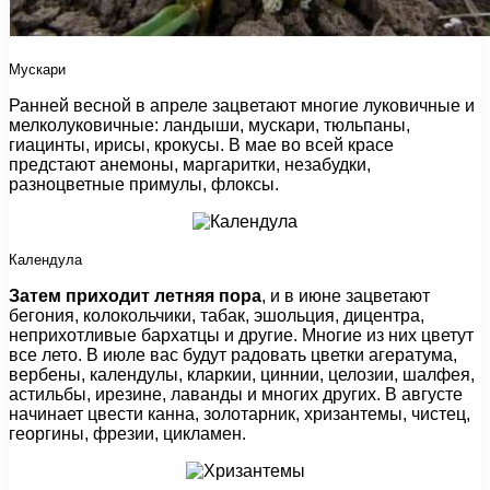
Мускари
Ранней весной в апреле зацветают многие луковичные и
мелколуковичные: ландыши, мускари, тюльпаны,
гиацинты, ирисы, крокусы. В мае во всей красе
предстают анемоны, маргаритки, незабудки,
разноцветные примулы, флоксы.
Календула
Затем приходит летняя пора
, и в июне зацветают
бегония, колокольчики, табак, эшольция, дицентра,
неприхотливые бархатцы и другие. Многие из них цветут
все лето. В июле вас будут радовать цветки агератума,
вербены, календулы, кларкии, циннии, целозии, шалфея,
астильбы, ирезине, лаванды и многих других. В августе
начинает цвести канна, золотарник, хризантемы, чистец,
георгины, фрезии, цикламен.