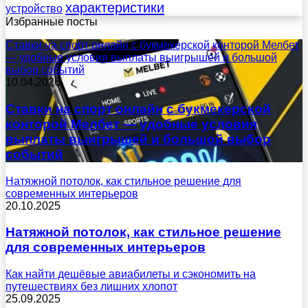
характеристики
устройство
Избранные посты
Ставки на спорт онлайн с букмекерской конторой Мелбет
— удобные условия выплаты выигрышей и большой
выбор событий
10.04.2026
Ставки на спорт онлайн с букмекерской
конторой Мелбет — удобные условия
выплаты выигрышей и большой выбор
событий
Натяжной потолок, как стильное решение для
современных интерьеров
20.10.2025
Натяжной потолок, как стильное решение
для современных интерьеров
Как найти дешёвые авиабилеты и сэкономить на
путешествиях без лишних хлопот
25.09.2025