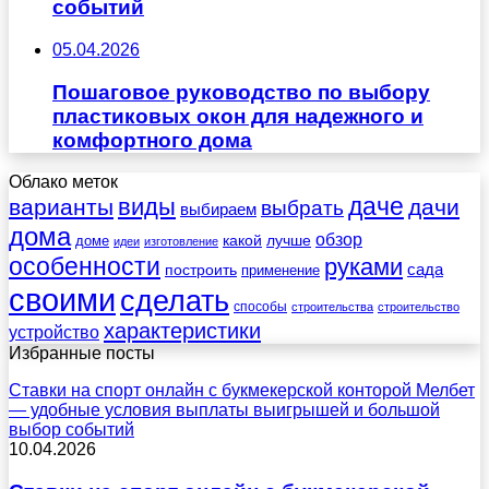
событий
05.04.2026
Пошаговое руководство по выбору
пластиковых окон для надежного и
комфортного дома
Облако меток
даче
виды
варианты
дачи
выбрать
выбираем
дома
обзор
какой
лучше
доме
идеи
изготовление
особенности
руками
сада
построить
применение
своими
сделать
способы
строительства
строительство
характеристики
устройство
Избранные посты
Ставки на спорт онлайн с букмекерской конторой Мелбет
— удобные условия выплаты выигрышей и большой
выбор событий
10.04.2026