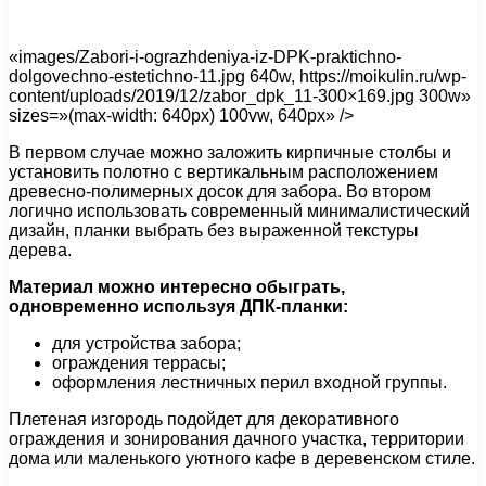
«images/Zabori-i-ograzhdeniya-iz-DPK-praktichno-
dolgovechno-estetichno-11.jpg 640w, https://moikulin.ru/wp-
content/uploads/2019/12/zabor_dpk_11-300×169.jpg 300w»
sizes=»(max-width: 640px) 100vw, 640px» />
В первом случае можно заложить кирпичные столбы и
установить полотно с вертикальным расположением
древесно-полимерных досок для забора. Во втором
логично использовать современный минималистический
дизайн, планки выбрать без выраженной текстуры
дерева.
Материал можно интересно обыграть,
одновременно используя ДПК-планки:
для устройства забора;
ограждения террасы;
оформления лестничных перил входной группы.
Плетеная изгородь подойдет для декоративного
ограждения и зонирования дачного участка, территории
дома или маленького уютного кафе в деревенском стиле.