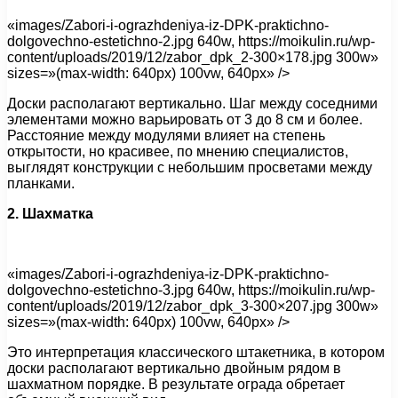
«images/Zabori-i-ograzhdeniya-iz-DPK-praktichno-
dolgovechno-estetichno-2.jpg 640w, https://moikulin.ru/wp-
content/uploads/2019/12/zabor_dpk_2-300×178.jpg 300w»
sizes=»(max-width: 640px) 100vw, 640px» />
Доски располагают вертикально. Шаг между соседними
элементами можно варьировать от 3 до 8 см и более.
Расстояние между модулями влияет на степень
открытости, но красивее, по мнению специалистов,
выглядят конструкции с небольшим просветами между
планками.
2. Шахматка
«images/Zabori-i-ograzhdeniya-iz-DPK-praktichno-
dolgovechno-estetichno-3.jpg 640w, https://moikulin.ru/wp-
content/uploads/2019/12/zabor_dpk_3-300×207.jpg 300w»
sizes=»(max-width: 640px) 100vw, 640px» />
Это интерпретация классического штакетника, в котором
доски располагают вертикально двойным рядом в
шахматном порядке. В результате ограда обретает