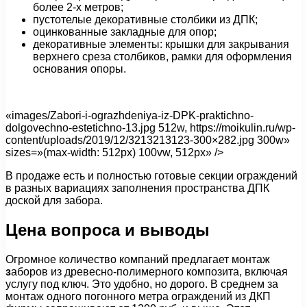
более 2-х метров;
пустотелые декоративные столбики из ДПК;
оцинкованные закладные для опор;
декоративные элементы: крышки для закрывания
верхнего среза столбиков, рамки для оформления
основания опоры.
«images/Zabori-i-ograzhdeniya-iz-DPK-praktichno-
dolgovechno-estetichno-13.jpg 512w, https://moikulin.ru/wp-
content/uploads/2019/12/3213213123-300×282.jpg 300w»
sizes=»(max-width: 512px) 100vw, 512px» />
В продаже есть и полностью готовые секции ограждений
в разных вариациях заполнения пространства ДПК
доской для забора.
Цена вопроса и выводы
Огромное количество компаний предлагает монтаж
з
аборов из древесно-полимерного композита, включая
услугу под ключ. Это удобно, но дорого. В среднем за
монтаж одного погонного метра ограждений из ДКП