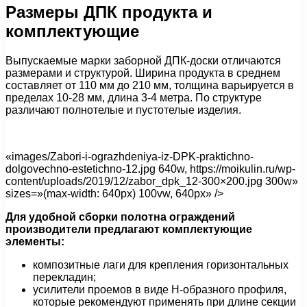
Размеры ДПК продукта и
комплектующие
Выпускаемые марки заборной ДПК-доски отличаются
размерами и структурой. Ширина продукта в среднем
составляет от 110 мм до 210 мм, толщина варьируется в
пределах 10-28 мм, длина 3-4 метра. По структуре
различают полнотелые и пустотелые изделия.
«images/Zabori-i-ograzhdeniya-iz-DPK-praktichno-
dolgovechno-estetichno-12.jpg 640w, https://moikulin.ru/wp-
content/uploads/2019/12/zabor_dpk_12-300×200.jpg 300w»
sizes=»(max-width: 640px) 100vw, 640px» />
Для удобной сборки полотна ограждений
производители предлагают комплектующие
элементы:
композитные лаги для крепления горизонтальных
перекладин;
усилители проемов в виде Н-образного профиля,
которые рекомендуют применять при длине секции