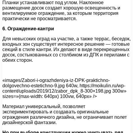
Планки устанавливают под углом. Наклонное
размещение досок создает хорошую освещенность и
вентилируемое ограждение, за которым территория
практически не просматривается.
6. Ограждение-кантри
Для невысоких оград на участке, а также террас, беседок,
входных зон существует интересное решение — готовые
секций в стиле кантри. Их делают в виде перекрещенных
досок, состыкованных со столбиком из ДПК и перилами с
обеих сторон.
«images/Zabori-i-ograzhdeniya-iz-DPK-praktichno-
dolgovechno-estetichno-9.jpg 640w, https://moikulin.ru/wp-
content/uploads/2019/12/zabor_dpk_8-300×198.jpg 300w»
sizes=»(max-width: 640px) 100vw, 640px» />
Материал универсальный, позволяет
экспериментировать и создавать оригинальные
ограждения различного дизайна, не ограничивает полет
дизайнерской фантазии.
Но при выборе конструкции нужно учитывать ряд