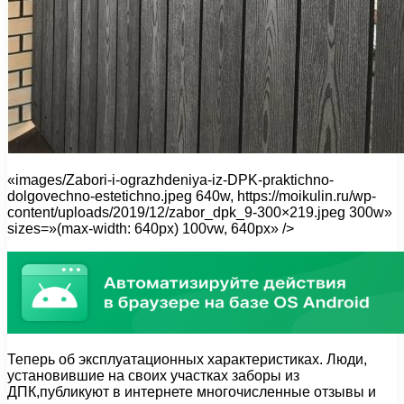
«images/Zabori-i-ograzhdeniya-iz-DPK-praktichno-
dolgovechno-estetichno.jpeg 640w, https://moikulin.ru/wp-
content/uploads/2019/12/zabor_dpk_9-300×219.jpeg 300w»
sizes=»(max-width: 640px) 100vw, 640px» />
Теперь об эксплуатационных характеристиках. Люди,
установившие на своих участках заборы из
ДПК,публикуют в интернете многочисленные отзывы и