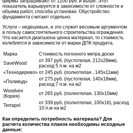
фирмы запрашивают от 1200 руб. и выше. Этот
показатель варьируется в зависимости от сложности и
объема работ, способа установки. Обустройство
фундамента считают отдельно.
Услуги – недешевые, и это служит весомым аргументом
в пользу самостоятельного строительства ограждения.
Что касается диапазона ценна материал, то стоимость
колеблется в зависимости от марки ДПК продукта.
Марка
Стоимость погонного метра доски
от 397 руб. (пустотелая, 212х28мм),
SaveWood
расход 5 п.м. на м2
«Технодерево»
от 245 руб. (полнотелая , 145х11мм)
от 275 руб. (пустотелая, 140х18мм),
«Поливуд»
расход 7 п.м. на м2
Woodvex
от 265 руб. (полнотелая, 130х10мм)
(Корея)
от 339 руб. (полнотелая, 100х16), расход
Terrapol
10 п.м на м2
Как определить потребность материала? Для
расчета количества планок необходимы исходные
данные: