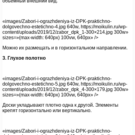
объемный внешний вид.
«images/Zabori-i-ograzhdeniya-iz-DPK-praktichno-
dolgovechno-estetichno-4.jpg 640w, https://moikulin.ru/wp-
content/uploads/2019/12/zabor_dpk_1-300×214.jpg 300w»
sizes=»(max-width: 640px) 100vw, 640px» />
Можно их размещать и в горизонтальном направлении.
3. Глухое полотно
«images/Zabori-i-ograzhdeniya-iz-DPK-praktichno-
dolgovechno-estetichno-5.jpg 640w, https://moikulin.ru/wp-
content/uploads/2019/12/zabor_dpk_4-300×179.jpg 300w»
sizes=»(max-width: 640px) 100vw, 640px» />
Доски укладывают плотно одна к другой. Элементы
крепят горизонтально или вертикально.
«images/Zabori-i-ograzhdeniya-iz-DPK-praktichno-