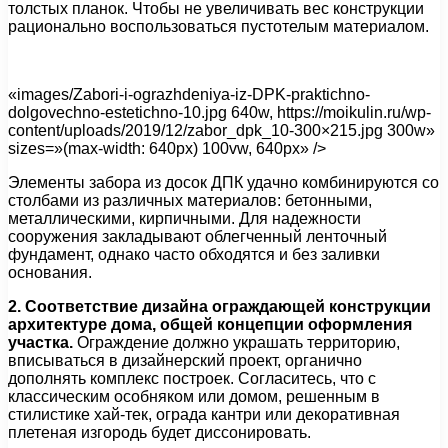
толстых планок. Чтобы не увеличивать вес конструкции
рационально воспользоваться пустотелым материалом.
«images/Zabori-i-ograzhdeniya-iz-DPK-praktichno-
dolgovechno-estetichno-10.jpg 640w, https://moikulin.ru/wp-
content/uploads/2019/12/zabor_dpk_10-300×215.jpg 300w»
sizes=»(max-width: 640px) 100vw, 640px» />
Элементы забора из досок ДПК удачно комбинируются со
столбами из различных материалов: бетонными,
металлическими, кирпичными. Для надежности
сооружения закладывают облегченный ленточный
фундамент, однако часто обходятся и без заливки
основания.
2. Соответствие дизайна ограждающей конструкции
архитектуре дома, общей концепции оформления
участка.
Ограждение должно украшать территорию,
вписываться в дизайнерский проект, органично
дополнять комплекс построек. Согласитесь, что с
классическим особняком или домом, решенным в
стилистике хай-тек, ограда кантри или декоративная
плетеная изгородь будет диссонировать.