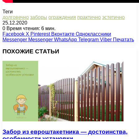
Теги
долговечно
заборы
ограждения
практично
эстетично
25.12.2020
0
Время чтения: 6 мин.
Facebook
X
Pinterest
Вконтакте
Одноклассники
Messenger
Messenger
WhatsApp
Telegram
Viber
Печатать
ПОХОЖИЕ СТАТЬИ
Забор из евроштакетника — достоинства,
особенности установки