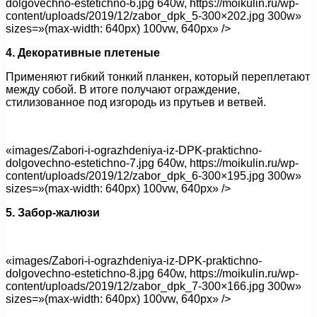
dolgovechno-estetichno-6.jpg 640w, https://moikulin.ru/wp-
content/uploads/2019/12/zabor_dpk_5-300×202.jpg 300w»
sizes=»(max-width: 640px) 100vw, 640px» />
4. Декоративные плетеные
Применяют гибкий тонкий планкен, который переплетают
между собой. В итоге получают ограждение,
стилизованное под изгородь из прутьев и ветвей.
«images/Zabori-i-ograzhdeniya-iz-DPK-praktichno-
dolgovechno-estetichno-7.jpg 640w, https://moikulin.ru/wp-
content/uploads/2019/12/zabor_dpk_6-300×195.jpg 300w»
sizes=»(max-width: 640px) 100vw, 640px» />
5. Забор-жалюзи
«images/Zabori-i-ograzhdeniya-iz-DPK-praktichno-
dolgovechno-estetichno-8.jpg 640w, https://moikulin.ru/wp-
content/uploads/2019/12/zabor_dpk_7-300×166.jpg 300w»
sizes=»(max-width: 640px) 100vw, 640px» />