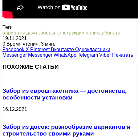
Теги
варианты
дачи
заборы
конструкции
поликарбоната
19.11.2021
0
Время чтения: 3 мин.
Facebook
X
Pinterest
Вконтакте
Одноклассники
Messenger
Messenger
WhatsApp
Telegram
Viber
Печатать
ПОХОЖИЕ СТАТЬИ
Забор из евроштакетника — достоинства,
особенности установки
16.12.2021
Забор из досок: разнообразие вариантов и
строительство своими руками