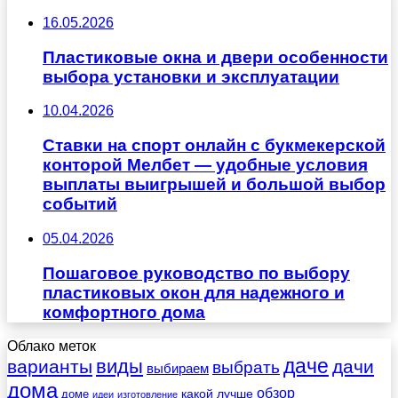
16.05.2026
Пластиковые окна и двери особенности
выбора установки и эксплуатации
10.04.2026
Ставки на спорт онлайн с букмекерской
конторой Мелбет — удобные условия
выплаты выигрышей и большой выбор
событий
05.04.2026
Пошаговое руководство по выбору
пластиковых окон для надежного и
комфортного дома
Облако меток
даче
виды
варианты
дачи
выбрать
выбираем
дома
обзор
какой
лучше
доме
идеи
изготовление