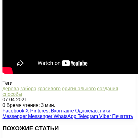
Теги
дерева
забора
красивого
оригинального
создания
способы
07.04.2021
0
Время чтения: 3 мин.
Facebook
X
Pinterest
Вконтакте
Одноклассники
Messenger
Messenger
WhatsApp
Telegram
Viber
Печатать
ПОХОЖИЕ СТАТЬИ