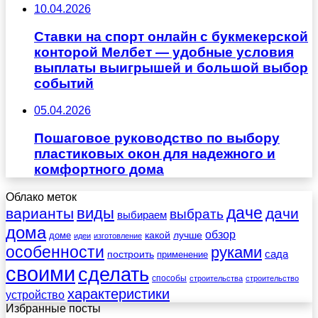
10.04.2026
Ставки на спорт онлайн с букмекерской
конторой Мелбет — удобные условия
выплаты выигрышей и большой выбор
событий
05.04.2026
Пошаговое руководство по выбору
пластиковых окон для надежного и
комфортного дома
Облако меток
даче
виды
варианты
дачи
выбрать
выбираем
дома
обзор
какой
лучше
доме
идеи
изготовление
особенности
руками
сада
построить
применение
своими
сделать
способы
строительства
строительство
характеристики
устройство
Избранные посты