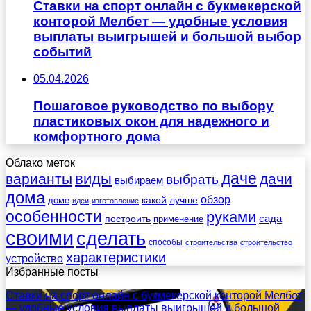
Ставки на спорт онлайн с букмекерской
конторой Мелбет — удобные условия
выплаты выигрышей и большой выбор
событий
05.04.2026
Пошаговое руководство по выбору
пластиковых окон для надежного и
комфортного дома
Облако меток
даче
виды
варианты
дачи
выбрать
выбираем
дома
обзор
какой
лучше
доме
идеи
изготовление
особенности
руками
сада
построить
применение
своими
сделать
способы
строительства
строительство
характеристики
устройство
Избранные посты
Ставки на спорт онлайн с букмекерской конторой Мелбет
— удобные условия выплаты выигрышей и большой