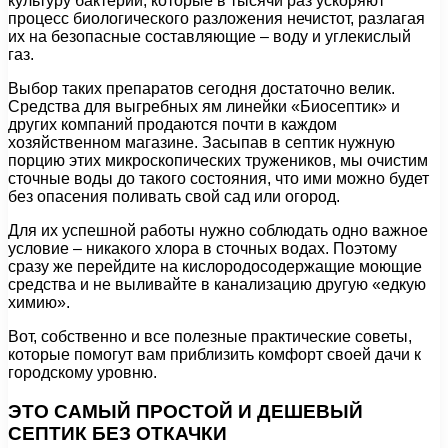
культуру бактерий, которые в тысячи раз ускоряют
процесс биологического разложения нечистот, разлагая
их на безопасные составляющие – воду и углекислый
газ.
Выбор таких препаратов сегодня достаточно велик.
Средства для выгребных ям линейки «Биосептик» и
других компаний продаются почти в каждом
хозяйственном магазине. Засыпав в септик нужную
порцию этих микроскопических тружеников, мы очистим
сточные воды до такого состояния, что ими можно будет
без опасения поливать свой сад или огород.
Для их успешной работы нужно соблюдать одно важное
условие – никакого хлора в сточных водах. Поэтому
сразу же перейдите на кислородосодержащие моющие
средства и не выливайте в канализацию другую «едкую
химию».
Вот, собственно и все полезные практические советы,
которые помогут вам приблизить комфорт своей дачи к
городскому уровню.
ЭТО САМЫЙ ПРОСТОЙ И ДЕШЕВЫЙ
СЕПТИК БЕЗ ОТКАЧКИ