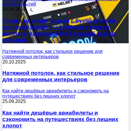
выбор событий
10.04.2026
Ставки на спорт онлайн с букмекерской
конторой Мелбет — удобные условия
выплаты выигрышей и большой выбор
событий
Натяжной потолок, как стильное решение для
современных интерьеров
20.10.2025
Натяжной потолок, как стильное решение
для современных интерьеров
Как найти дешёвые авиабилеты и сэкономить на
путешествиях без лишних хлопот
25.09.2025
Как найти дешёвые авиабилеты и
сэкономить на путешествиях без лишних
хлопот