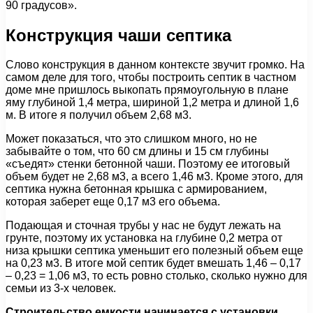
90 градусов».
Конструкция чаши септика
Слово конструкция в данном контексте звучит громко. На
самом деле
для того, чтобы построить септик в частном
доме мне пришлось выкопать
прямоугольную в плане
яму глубиной 1,4 метра, шириной 1,2 метра и длиной 1,6
м. В итоге я получил объем 2,68 м3.
Может показаться, что это слишком много, но не
забывайте о том, что 60 см длины и 15 см глубины
«съедят» стенки бетонной чаши. Поэтому ее итоговый
объем будет не 2,68 м3, а всего 1,46 м3. Кроме этого, для
септика нужна бетонная крышка с армированием,
которая заберет еще 0,17 м3 его объема.
Подающая и сточная трубы у нас не будут лежать на
грунте, поэтому их установка на глубине 0,2 метра от
низа крышки септика уменьшит его полезный объем еще
на 0,23 м3. В итоге мой септик будет вмешать 1,46 – 0,17
– 0,23 = 1,06 м3, то есть ровно столько, сколько нужно для
семьи из 3-х человек.
Строительство емкости начинается с установки