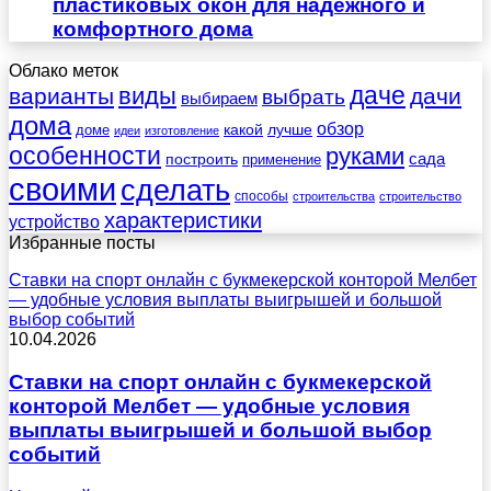
пластиковых окон для надежного и
комфортного дома
Облако меток
даче
виды
варианты
дачи
выбрать
выбираем
дома
обзор
какой
лучше
доме
идеи
изготовление
особенности
руками
сада
построить
применение
своими
сделать
способы
строительства
строительство
характеристики
устройство
Избранные посты
Ставки на спорт онлайн с букмекерской конторой Мелбет
— удобные условия выплаты выигрышей и большой
выбор событий
10.04.2026
Ставки на спорт онлайн с букмекерской
конторой Мелбет — удобные условия
выплаты выигрышей и большой выбор
событий