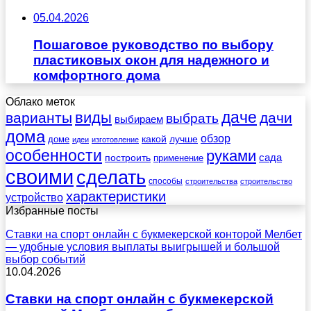
05.04.2026
Пошаговое руководство по выбору
пластиковых окон для надежного и
комфортного дома
Облако меток
даче
виды
варианты
дачи
выбрать
выбираем
дома
обзор
какой
лучше
доме
идеи
изготовление
особенности
руками
сада
построить
применение
своими
сделать
способы
строительства
строительство
характеристики
устройство
Избранные посты
Ставки на спорт онлайн с букмекерской конторой Мелбет
— удобные условия выплаты выигрышей и большой
выбор событий
10.04.2026
Ставки на спорт онлайн с букмекерской