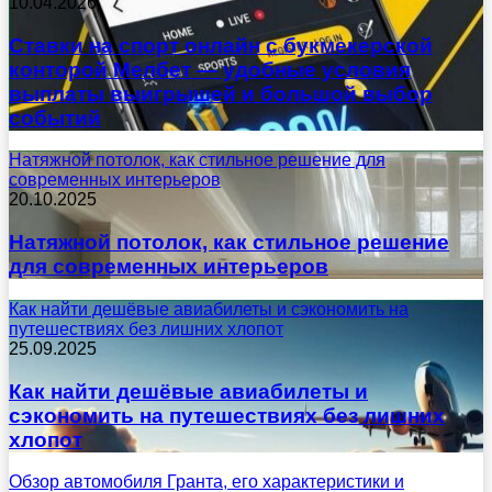
10.04.2026
Ставки на спорт онлайн с букмекерской
конторой Мелбет — удобные условия
выплаты выигрышей и большой выбор
событий
Натяжной потолок, как стильное решение для
современных интерьеров
20.10.2025
Натяжной потолок, как стильное решение
для современных интерьеров
Как найти дешёвые авиабилеты и сэкономить на
путешествиях без лишних хлопот
25.09.2025
Как найти дешёвые авиабилеты и
сэкономить на путешествиях без лишних
хлопот
Обзор автомобиля Гранта, его характеристики и