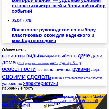
конторой Мелбет — удобные условия
выплаты выигрышей и большой выбор
событий
05.04.2026
Пошаговое руководство по выбору
пластиковых окон для надежного и
комфортного дома
Облако меток
даче
виды
варианты
дачи
выбрать
выбираем
дома
обзор
какой
лучше
доме
идеи
изготовление
особенности
руками
сада
построить
применение
своими
сделать
способы
строительства
строительство
характеристики
устройство
Избранные посты
Ставки на спорт онлайн с букмекерской конторой Мелбет
— удобные условия выплаты выигрышей и большой
выбор событий