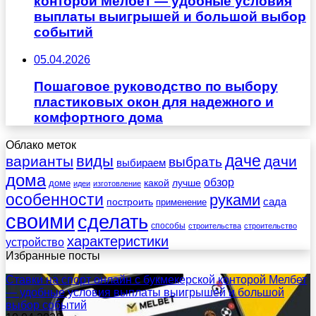
конторой Мелбет — удобные условия
выплаты выигрышей и большой выбор
событий
05.04.2026
Пошаговое руководство по выбору
пластиковых окон для надежного и
комфортного дома
Облако меток
даче
виды
варианты
дачи
выбрать
выбираем
дома
обзор
какой
лучше
доме
идеи
изготовление
особенности
руками
сада
построить
применение
своими
сделать
способы
строительства
строительство
характеристики
устройство
Избранные посты
Ставки на спорт онлайн с букмекерской конторой Мелбет
— удобные условия выплаты выигрышей и большой
выбор событий