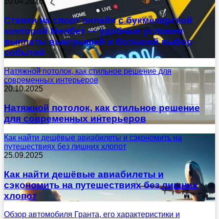
10.04.2026
Ставки на спорт онлайн с букмекерской
конторой Мелбет — удобные условия
выплаты выигрышей и большой выбор
событий
Натяжной потолок, как стильное решение для
современных интерьеров
20.10.2025
Натяжной потолок, как стильное решение
для современных интерьеров
Как найти дешёвые авиабилеты и сэкономить на
путешествиях без лишних хлопот
25.09.2025
Как найти дешёвые авиабилеты и
сэкономить на путешествиях без лишних
хлопот
Обзор автомобиля Гранта, его характеристики и