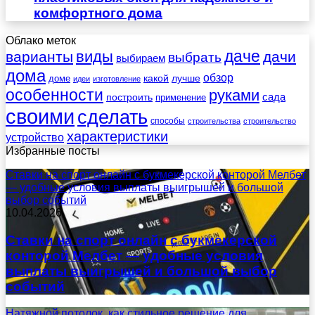
комфортного дома
Облако меток
даче
виды
варианты
дачи
выбрать
выбираем
дома
обзор
какой
лучше
доме
идеи
изготовление
особенности
руками
сада
построить
применение
своими
сделать
способы
строительства
строительство
характеристики
устройство
Избранные посты
Ставки на спорт онлайн с букмекерской конторой Мелбет
— удобные условия выплаты выигрышей и большой
выбор событий
10.04.2026
Ставки на спорт онлайн с букмекерской
конторой Мелбет — удобные условия
выплаты выигрышей и большой выбор
событий
Натяжной потолок, как стильное решение для