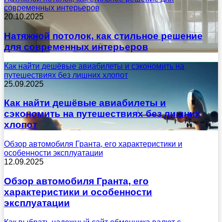
современных интерьеров
20.10.2025
Натяжной потолок, как стильное решение
для современных интерьеров
Как найти дешёвые авиабилеты и сэкономить на
путешествиях без лишних хлопот
25.09.2025
Как найти дешёвые авиабилеты и
сэкономить на путешествиях без лишних
хлопот
Обзор автомобиля Гранта, его характеристики и
особенности эксплуатации
12.09.2025
Обзор автомобиля Гранта, его
характеристики и особенности
эксплуатации