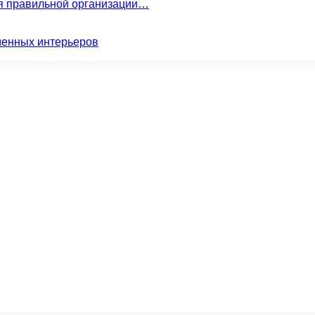
ля правильной организации…
менных интерьеров