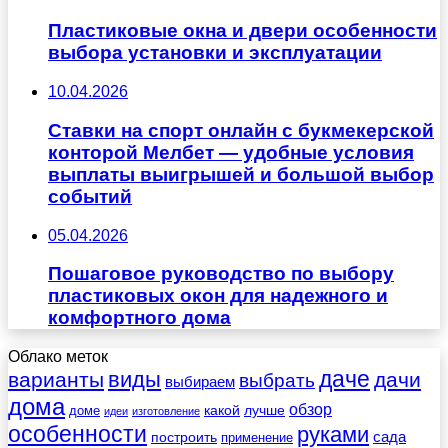
Пластиковые окна и двери особенности
выбора установки и эксплуатации
10.04.2026
Ставки на спорт онлайн с букмекерской
конторой Мелбет — удобные условия
выплаты выигрышей и большой выбор
событий
05.04.2026
Пошаговое руководство по выбору
пластиковых окон для надежного и
комфортного дома
Облако меток
даче
виды
варианты
дачи
выбрать
выбираем
дома
обзор
какой
лучше
доме
идеи
изготовление
особенности
руками
сада
построить
применение