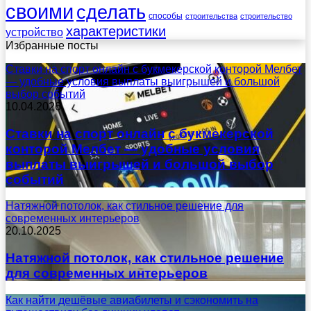
своими
сделать
способы
строительства
строительство
характеристики
устройство
Избранные посты
Ставки на спорт онлайн с букмекерской конторой Мелбет
— удобные условия выплаты выигрышей и большой
выбор событий
10.04.2026
Ставки на спорт онлайн с букмекерской
конторой Мелбет — удобные условия
выплаты выигрышей и большой выбор
событий
Натяжной потолок, как стильное решение для
современных интерьеров
20.10.2025
Натяжной потолок, как стильное решение
для современных интерьеров
Как найти дешёвые авиабилеты и сэкономить на