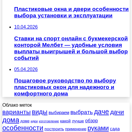
Пластиковые окна и двери особенности
выбора установки и эксплуатации
10.04.2026
Ставки на спорт онлайн с букмекерской
конторой Мелбет — удобные условия
выплаты выигрышей и большой выбор
событий
05.04.2026
Пошаговое руководство по выбору
пластиковых окон для надежного и
комфортного дома
Облако меток
даче
виды
варианты
дачи
выбрать
выбираем
дома
обзор
какой
лучше
доме
идеи
изготовление
особенности
руками
сада
построить
применение