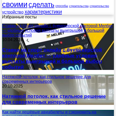
своими
сделать
способы
строительства
строительство
характеристики
устройство
Избранные посты
Ставки на спорт онлайн с букмекерской конторой Мелбет
— удобные условия выплаты выигрышей и большой
выбор событий
10.04.2026
Ставки на спорт онлайн с букмекерской
конторой Мелбет — удобные условия
выплаты выигрышей и большой выбор
событий
Натяжной потолок, как стильное решение для
современных интерьеров
20.10.2025
Натяжной потолок, как стильное решение
для современных интерьеров
Как найти дешёвые авиабилеты и сэкономить на