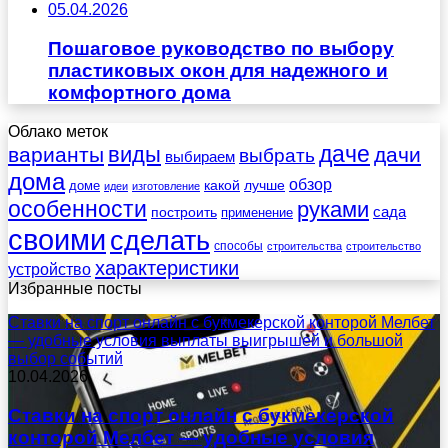
05.04.2026
Пошаговое руководство по выбору
пластиковых окон для надежного и
комфортного дома
Облако меток
даче
виды
варианты
дачи
выбрать
выбираем
дома
обзор
какой
лучше
доме
идеи
изготовление
особенности
руками
сада
построить
применение
своими
сделать
способы
строительства
строительство
характеристики
устройство
Избранные посты
Ставки на спорт онлайн с букмекерской конторой Мелбет
— удобные условия выплаты выигрышей и большой
выбор событий
10.04.2026
Ставки на спорт онлайн с букмекерской
конторой Мелбет — удобные условия