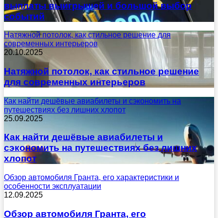
выплаты выигрышей и большой выбор
событий
Натяжной потолок, как стильное решение для
современных интерьеров
20.10.2025
Натяжной потолок, как стильное решение
для современных интерьеров
Как найти дешёвые авиабилеты и сэкономить на
путешествиях без лишних хлопот
25.09.2025
Как найти дешёвые авиабилеты и
сэкономить на путешествиях без лишних
хлопот
Обзор автомобиля Гранта, его характеристики и
особенности эксплуатации
12.09.2025
Обзор автомобиля Гранта, его