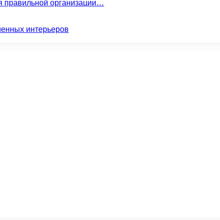
ля правильной организации…
менных интерьеров