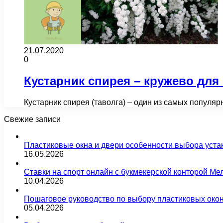
21.07.2020
0
Кустарник спирея – кружево для
Кустарник спирея (таволга) – один из самых попул
Свежие записи
Пластиковые окна и двери особенности выбора уста
16.05.2026
Ставки на спорт онлайн с букмекерской конторой М
10.04.2026
Пошаговое руководство по выбору пластиковых око
05.04.2026