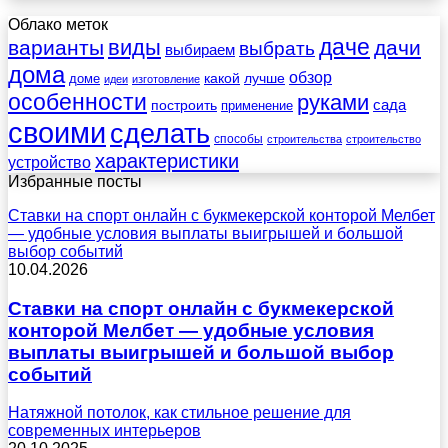
Облако меток
даче
виды
варианты
дачи
выбрать
выбираем
дома
обзор
какой
лучше
доме
идеи
изготовление
особенности
руками
сада
построить
применение
своими
сделать
способы
строительства
строительство
характеристики
устройство
Избранные посты
Ставки на спорт онлайн с букмекерской конторой Мелбет
— удобные условия выплаты выигрышей и большой
выбор событий
10.04.2026
Ставки на спорт онлайн с букмекерской
конторой Мелбет — удобные условия
выплаты выигрышей и большой выбор
событий
Натяжной потолок, как стильное решение для
современных интерьеров