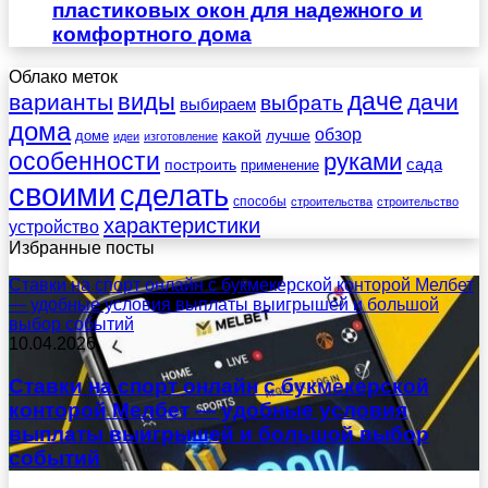
пластиковых окон для надежного и
комфортного дома
Облако меток
даче
виды
варианты
дачи
выбрать
выбираем
дома
обзор
какой
лучше
доме
идеи
изготовление
особенности
руками
сада
построить
применение
своими
сделать
способы
строительства
строительство
характеристики
устройство
Избранные посты
Ставки на спорт онлайн с букмекерской конторой Мелбет
— удобные условия выплаты выигрышей и большой
выбор событий
10.04.2026
Ставки на спорт онлайн с букмекерской
конторой Мелбет — удобные условия
выплаты выигрышей и большой выбор
событий