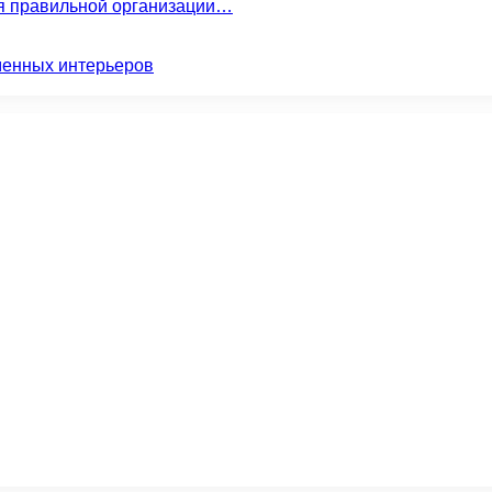
ля правильной организации…
менных интерьеров