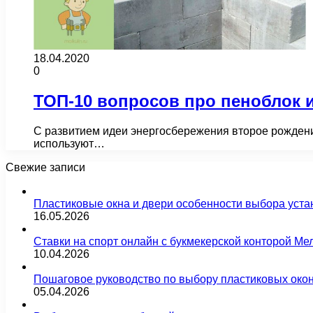
18.04.2020
0
ТОП-10 вопросов про пеноблок и
С развитием идеи энергосбережения второе рождени
используют…
Свежие записи
Пластиковые окна и двери особенности выбора уста
16.05.2026
Ставки на спорт онлайн с букмекерской конторой М
10.04.2026
Пошаговое руководство по выбору пластиковых око
05.04.2026