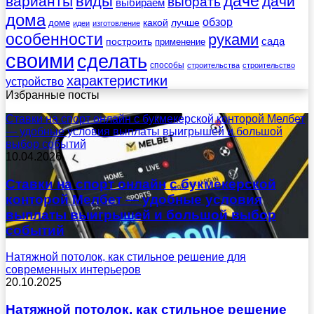
даче
виды
варианты
дачи
выбрать
выбираем
дома
обзор
какой
лучше
доме
идеи
изготовление
особенности
руками
сада
построить
применение
своими
сделать
способы
строительства
строительство
характеристики
устройство
Избранные посты
Ставки на спорт онлайн с букмекерской конторой Мелбет
— удобные условия выплаты выигрышей и большой
выбор событий
10.04.2026
Ставки на спорт онлайн с букмекерской
конторой Мелбет — удобные условия
выплаты выигрышей и большой выбор
событий
Натяжной потолок, как стильное решение для
современных интерьеров
20.10.2025
Натяжной потолок, как стильное решение