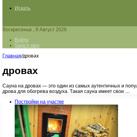
Искать
Воскресенье , 9 Август 2026
Войти
Switch skin
Главная
/
дровах
дровах
Сауна на дровах — это один из самых аутентичных и поп
дрова для обогрева воздуха. Такая сауна имеет свои …
Постройки на участке