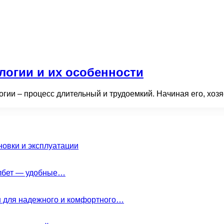
огии и их особенности
ии – процесс длительный и трудоемкий. Начиная его, хозяе
новки и эксплуатации
елбет — удобные…
н для надежного и комфортного…