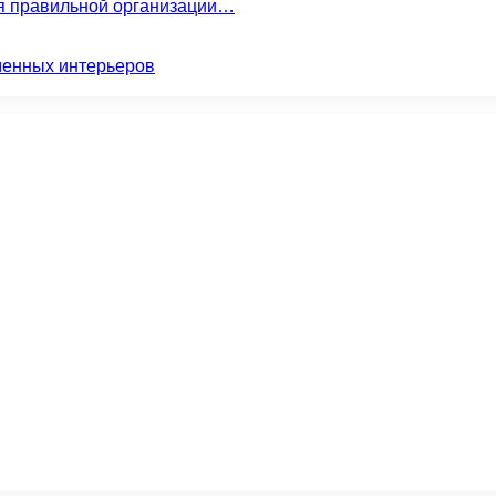
ля правильной организации…
менных интерьеров