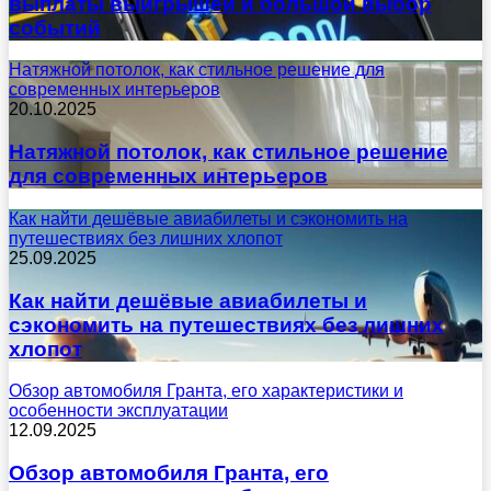
выплаты выигрышей и большой выбор
событий
Натяжной потолок, как стильное решение для
современных интерьеров
20.10.2025
Натяжной потолок, как стильное решение
для современных интерьеров
Как найти дешёвые авиабилеты и сэкономить на
путешествиях без лишних хлопот
25.09.2025
Как найти дешёвые авиабилеты и
сэкономить на путешествиях без лишних
хлопот
Обзор автомобиля Гранта, его характеристики и
особенности эксплуатации
12.09.2025
Обзор автомобиля Гранта, его