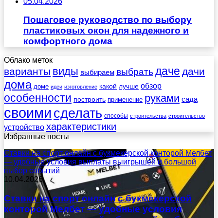
05.04.2026
Пошаговое руководство по выбору
пластиковых окон для надежного и
комфортного дома
Облако меток
даче
виды
варианты
дачи
выбрать
выбираем
дома
обзор
какой
лучше
доме
идеи
изготовление
особенности
руками
сада
построить
применение
своими
сделать
способы
строительства
строительство
характеристики
устройство
Избранные посты
Ставки на спорт онлайн с букмекерской конторой Мелбет
— удобные условия выплаты выигрышей и большой
выбор событий
10.04.2026
Ставки на спорт онлайн с букмекерской
конторой Мелбет — удобные условия