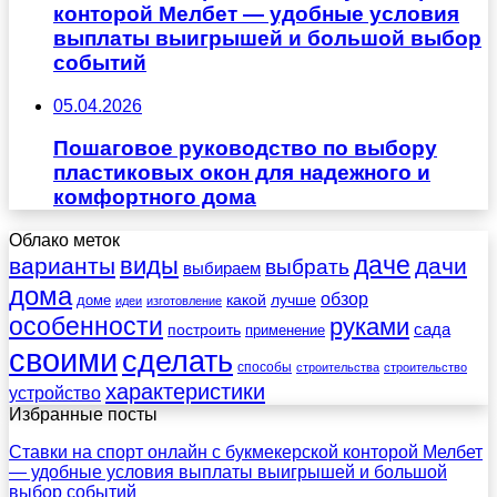
конторой Мелбет — удобные условия
выплаты выигрышей и большой выбор
событий
05.04.2026
Пошаговое руководство по выбору
пластиковых окон для надежного и
комфортного дома
Облако меток
даче
виды
варианты
дачи
выбрать
выбираем
дома
обзор
какой
лучше
доме
идеи
изготовление
особенности
руками
сада
построить
применение
своими
сделать
способы
строительства
строительство
характеристики
устройство
Избранные посты
Ставки на спорт онлайн с букмекерской конторой Мелбет
— удобные условия выплаты выигрышей и большой
выбор событий