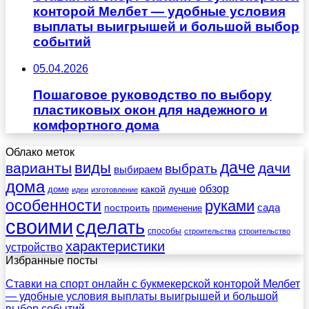
конторой Мелбет — удобные условия
выплаты выигрышей и большой выбор
событий
05.04.2026
Пошаговое руководство по выбору
пластиковых окон для надежного и
комфортного дома
Облако меток
даче
виды
варианты
дачи
выбрать
выбираем
дома
обзор
какой
лучше
доме
идеи
изготовление
особенности
руками
сада
построить
применение
своими
сделать
способы
строительства
строительство
характеристики
устройство
Избранные посты
Ставки на спорт онлайн с букмекерской конторой Мелбет
— удобные условия выплаты выигрышей и большой
выбор событий