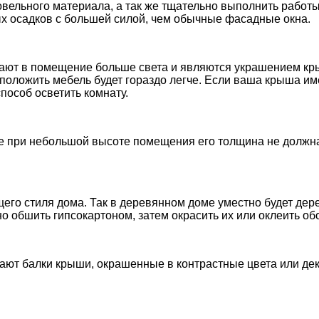
вельного материала, а так же тщательно выполнить работы
 осадков с большей силой, чем обычные фасадные окна.
ускают в помещение больше света и являются украшением к
оложить мебель будет гораздо легче. Если ваша крыша име
пособ осветить комнату.
е при небольшой высоте помещения его толщина не должна 
щего стиля дома. Так в деревянном доме уместно будет дер
о обшить гипсокартоном, затем окрасить их или оклеить об
ают балки крыши, окрашенные в контрастные цвета или д